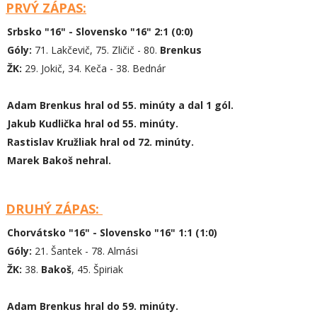
PRVÝ ZÁPAS:
Srbsko "16" - Slovensko "16" 2:1 (0:0)
Góly:
71. Lakčevič, 75. Zličič - 80.
Brenkus
ŽK:
29. Jokič, 34. Keča - 38. Bednár
Adam Brenkus hral od 55. minúty a dal 1 gól.
Jakub Kudlička hral od 55. minúty.
Rastislav Kružliak hral od 72. minúty.
Marek Bakoš nehral.
DRUHÝ ZÁPAS:
Chorvátsko "16" - Slovensko "16" 1:1 (1:0)
Góly:
21. Šantek - 78. Almási
ŽK:
38.
Bakoš
, 45. Špiriak
Adam Brenkus hral do 59. minúty.