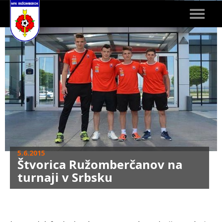
Toggle
navigat
5.6.2015
Štvorica Ružomberčanov na
turnaji v Srbsku