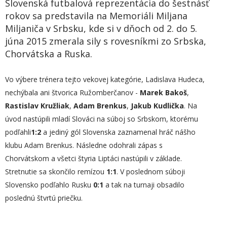
Slovenská futbalová reprezentácia do šestnásť
rokov sa predstavila na Memoriáli Miljana
Miljaniča v Srbsku, kde si v dňoch od 2. do 5.
júna 2015 zmerala sily s rovesníkmi zo Srbska,
Chorvátska a Ruska.
Vo výbere trénera tejto vekovej kategórie, Ladislava Hudeca,
nechýbala ani štvorica Ružomberčanov -
Marek Bakoš
,
Rastislav Kružliak
,
Adam Brenkus
,
Jakub Kudlička
. Na
úvod nastúpili mladí Slováci na súboj so Srbskom, ktorému
podľahli
1:2
a jediný gól Slovenska zaznamenal hráč nášho
klubu Adam Brenkus. Následne odohrali zápas s
Chorvátskom a všetci štyria Liptáci nastúpili v základe.
Stretnutie sa skončilo remízou
1:1
. V poslednom súboji
Slovensko podľahlo Rusku
0:1
a tak na turnaji obsadilo
poslednú štvrtú priečku.