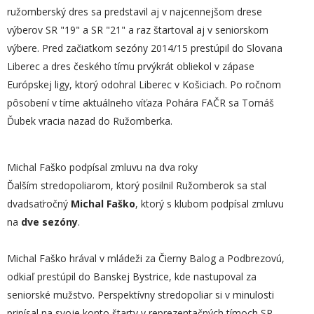
ružomberský dres sa predstavil aj v najcennejšom drese
výberov SR "19" a SR "21" a raz štartoval aj v seniorskom
výbere. Pred začiatkom sezóny 2014/15 prestúpil do Slovana
Liberec a dres českého tímu prvýkrát obliekol v zápase
Európskej ligy, ktorý odohral Liberec v Košiciach. Po ročnom
pôsobení v tíme aktuálneho víťaza Pohára FAČR sa Tomáš
Ďubek vracia nazad do Ružomberka.
Michal Faško podpísal zmluvu na dva roky
Ďalším stredopoliarom, ktorý posilnil Ružomberok sa stal
dvadsaťročný
Michal Faško
, ktorý s klubom podpísal zmluvu
na
dve sezóny
.
Michal Faško hrával v mládeži za Čierny Balog a Podbrezovú,
odkiaľ prestúpil do Banskej Bystrice, kde nastupoval za
seniorské mužstvo. Perspektívny stredopoliar si v minulosti
pripísal na svoje konto štarty v reprezentačných tímoch SR