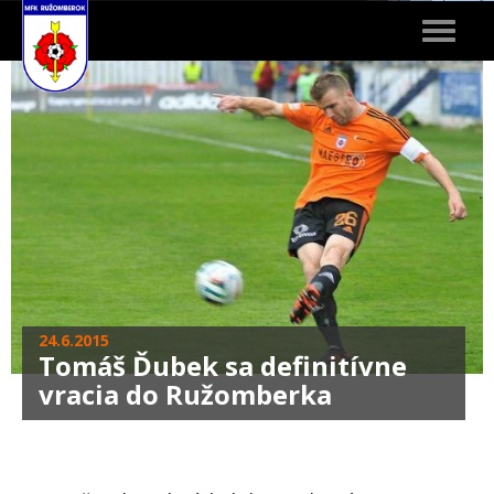
Toggle
navigat
24.6.2015
Tomáš Ďubek sa definitívne
vracia do Ružomberka