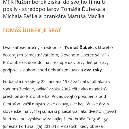
MFK Ružomberok získal do svojho tímu tri
posily - stredopoliarov Tomáša Ďubeka a
Michala Faška a brankára Matúša Macíka.
TOMÁŠ ĎUBEK JE SPÄŤ
Dvadsaťosemročný stredopoliar
Tomáš Ďubek
, s ktorého
doterajším zamestnávateľom, Slovanom Liberec sa MFK
Ružomberok dohodol na prestupe už v prvý deň prípravy,
podpísal s klubom spod Čebraťa zmluvu na
dva roky
.
Futbalista narodený 22. januára 1987 začínal s futbalom v
rodnom Zvolene, odkiaľ v roku 2002 ešte ako mládežník
prestúpil do Ružomberka. Počas svojho pôsobenia pod
Čebraťom zažil majstrovské oslavy, dve kapitánske éry, v
slovenskej najvyššej súťaži si pripísal viac ako dvesto ligových
štartov a bol vyhlásený za najlepšieho hráča Corgoň ligy
(dnešná Fortuna liga) 2012/13. V časoch, kedy obliekal