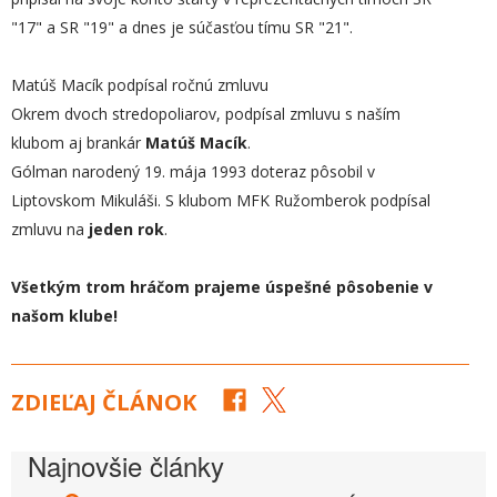
"17" a SR "19" a dnes je súčasťou tímu SR "21".
Matúš Macík podpísal ročnú zmluvu
Okrem dvoch stredopoliarov, podpísal zmluvu s naším
klubom aj brankár
Matúš Macík
.
Gólman narodený 19. mája 1993 doteraz pôsobil v
Liptovskom Mikuláši. S klubom MFK Ružomberok podpísal
zmluvu na
jeden rok
.
Všetkým trom hráčom prajeme úspešné pôsobenie v
našom klube!
ZDIEĽAJ ČLÁNOK
Najnovšie články