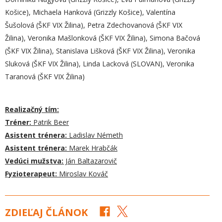
Košice), Michaela Hanková (Grizzly Košice), Valentína
Šušolová (ŠKF VIX Žilina), Petra Zdechovanová (ŠKF VIX
Žilina), Veronika Mašlonková (ŠKF VIX Žilina), Simona Bačová
(ŠKF VIX Žilina), Stanislava Lišková (ŠKF VIX Žilina), Veronika
Sluková (ŠKF VIX Žilina), Linda Lacková (SLOVAN), Veronika
Taranová (ŠKF VIX Žilina)
Realizačný tím:
Tréner:
Patrik Beer
Asistent trénera:
Ladislav Németh
Asistent trénera:
Marek Hrabčák
Vedúci mužstva:
Ján Baltazarovič
Fyzioterapeut:
Miroslav Kováč
ZDIEĽAJ ČLÁNOK