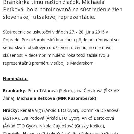
Brankárka tímu našich žiačok, Michaela
Beťková, bola nominovaná na sústredenie žien
slovenskej futsalovej reprezentácie.
Sústredenie sa uskutoční v dňoch 27. - 28. júna 2015 v
Poprade. Pre ružomberskú brankárku pôjde pri trénovaní so
seniorským futsalovým družstvom o cennú, no nie novú
skúsenosť. V decembri minulého roka totiž zažila svoju
reprezentačnú premiéru v súboji s Maďarskom.
Nominácia:
Brankárky:
Petra Tišliarová (Selce), Jana Červíková (ŠKF VIX
Žilina),
Michaela Beťková (MFK Ružomberok)
Hráčky:
Renata Vigh (Árkád ETO Györ), Dominika Dikanová
(ASTRA), Eva Podová (Árkád ETO Györ), Anikó Bertoková
(Árkád ETO Györ), Nikola Gajdošová (Grizzly Košice),
Dominika Nagyová (Grizzly Košice), Eva Pulmanová (Grizzly