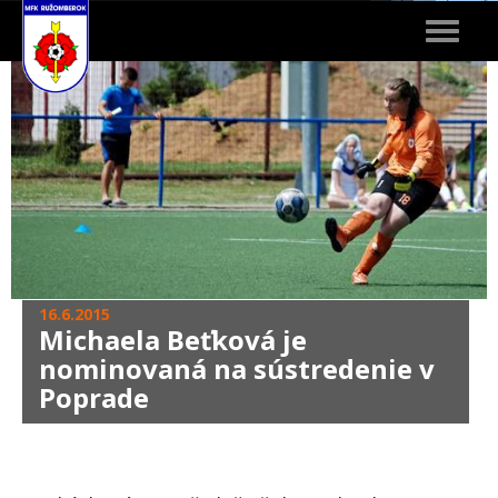
Toggle
navigat
16.6.2015
Michaela Beťková je
nominovaná na sústredenie v
Poprade