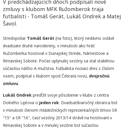
V predchádzajúcich dňoch podpísali nové
zmluvy s klubom MFK Ružomberok traja
futbalisti - Tomáš Gerát, Lukáš Ondrek a Matej
Šavol.
Stredopoliar
Tomáš Gerát
(na foto), ktorý nedávno oslávil
dvadsiate druhé narodeniny, v minulosti ako hráč
Ružomberka hosťoval v Dunajskej Strede, Námestove a
Rimavskej Sobote. Počas uplynulej sezóny sa stal stabilnou
súčasťou nášho A mužstva. Futbalista nosiaci dres s číslom
osem, podpísal s klubom spod Čebraťa novú,
dvojročnú
zmluvu
.
Lukáš Ondrek
predĺžil svoje pôsobenie v klube z centra
Dolného Liptova o
jeden rok
. Dvadsaťdvaročný obranca bol
v minulosti členom mládežníckych reprezentačných tímov SR
"15" a SR "16", časť sezóny 2013/14 strávil na hosťovaní v
Rimavskej Sobote a v minulej sezóne bol súčasťou