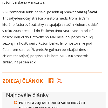
ružomberského A mužstva.
V Ružomberku bude naďalej pôsobiť aj brankár
Matej Šavol
.
Tridsaťjedenročný strážca priestoru medzi tromi žrďami,
ktorého futbalové začiatky sa spájajú s naším klubom, odkiaľ
v roku 2008 prestúpil do českého tímu SIAD Most a odtiaľ
neskôr odišiel do Liptovského Mikuláša, bol počas minulej
sezóny na hosťovaní v Ružomberku. Jeho hosťovanie pod
Čebraťom sa predĺži, pretože gólman obliekajúci dres s
číslom tridsaťpäť, podpísal s klubom MFK Ružomberok
zmluvu na
jeden rok
.
ZDIEĽAJ ČLÁNOK
Najnovšie články
PREDSTAVUJEME DRUHÚ SADU NOVÝCH
(streda 5.8.2026)
DRESOV