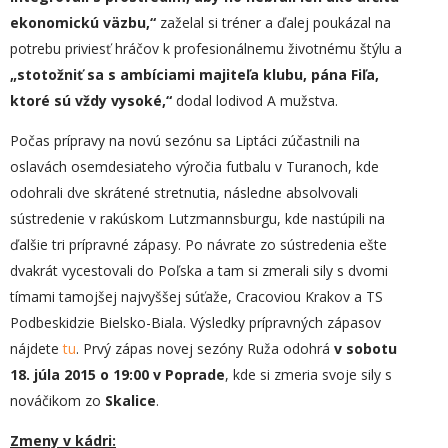
ekonomickú väzbu,“
zaželal si tréner a ďalej poukázal na
potrebu priviesť hráčov k profesionálnemu životnému štýlu a
„stotožniť sa s ambíciami majiteľa klubu, pána Fiľa,
ktoré sú vždy vysoké,“
dodal lodivod A mužstva.
Počas prípravy na novú sezónu sa Liptáci zúčastnili na
oslavách osemdesiateho výročia futbalu v Turanoch, kde
odohrali dve skrátené stretnutia, následne absolvovali
sústredenie v rakúskom Lutzmannsburgu, kde nastúpili na
ďalšie tri prípravné zápasy. Po návrate zo sústredenia ešte
dvakrát vycestovali do Poľska a tam si zmerali sily s dvomi
tímami tamojšej najvyššej súťaže, Cracoviou Krakov a TS
Podbeskidzie Bielsko-Biala. Výsledky prípravných zápasov
nájdete
tu
. Prvý zápas novej sezóny Ruža odohrá
v sobotu
18. júla 2015 o 19:00 v Poprade
, kde si zmeria svoje sily s
nováčikom zo
Skalice
.
Zmeny v kádri: