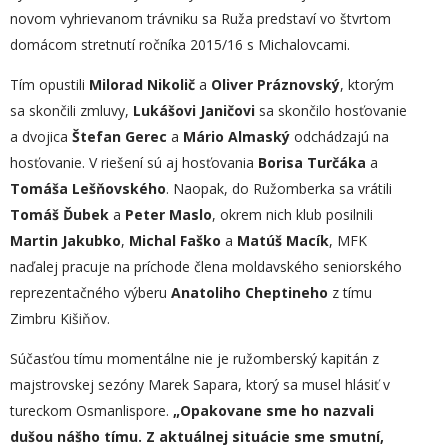
novom vyhrievanom trávniku sa Ruža predstaví vo štvrtom
domácom stretnutí ročníka 2015/16 s Michalovcami.
Tím opustili
Milorad Nikolič
a
Oliver Práznovský
, ktorým
sa skončili zmluvy,
Lukášovi Janičovi
sa skončilo hosťovanie
a dvojica
Štefan Gerec
a
Mário Almaský
odchádzajú na
hosťovanie. V riešení sú aj hosťovania
Borisa Turčáka
a
Tomáša Lešňovského
. Naopak, do Ružomberka sa vrátili
Tomáš Ďubek
a
Peter Maslo
, okrem nich klub posilnili
Martin Jakubko
,
Michal Faško
a
Matúš Macík
, MFK
naďalej pracuje na príchode člena moldavského seniorského
reprezentačného výberu
Anatoliho Cheptineho
z tímu
Zimbru Kišiňov.
Súčasťou tímu momentálne nie je ružomberský kapitán z
majstrovskej sezóny Marek Sapara, ktorý sa musel hlásiť v
tureckom Osmanlispore.
„Opakovane sme ho nazvali
dušou nášho tímu. Z aktuálnej situácie sme smutní,