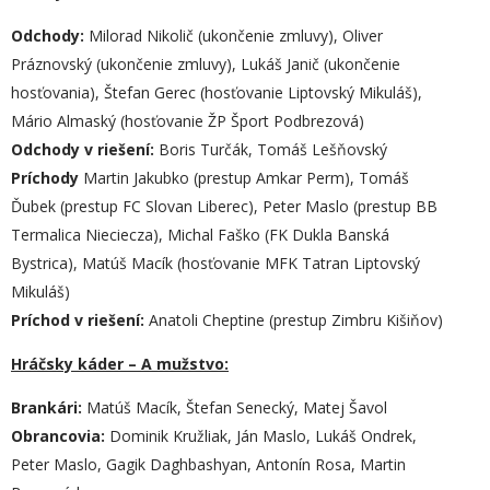
Odchody:
Milorad Nikolič (ukončenie zmluvy), Oliver
Práznovský (ukončenie zmluvy), Lukáš Janič (ukončenie
hosťovania), Štefan Gerec (hosťovanie Liptovský Mikuláš),
Mário Almaský (hosťovanie ŽP Šport Podbrezová)
Odchody v riešení:
Boris Turčák, Tomáš Lešňovský
Príchody
Martin Jakubko (prestup Amkar Perm), Tomáš
Ďubek (prestup FC Slovan Liberec), Peter Maslo (prestup BB
Termalica Nieciecza), Michal Faško (FK Dukla Banská
Bystrica), Matúš Macík (hosťovanie MFK Tatran Liptovský
Mikuláš)
Príchod v riešení:
Anatoli Cheptine (prestup Zimbru Kišiňov)
Hráčsky káder – A mužstvo:
Brankári:
Matúš Macík, Štefan Senecký, Matej Šavol
Obrancovia:
Dominik Kružliak, Ján Maslo, Lukáš Ondrek,
Peter Maslo, Gagik Daghbashyan, Antonín Rosa, Martin