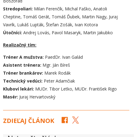
Boszorád
Stredopoliari:
Milan Ferenčík, Michal Faško, Anatoli
Cheptine, Tomáš Gerát, Tomáš Ďubek, Martin Nagy, Juraj
Vavrík, Lukáš Lupták, Štefan Zošák, Ivan Kotora
Útočníci:
Andrej Lovás, Pavol Masaryk, Martin Jakubko
Realizačný tím:
Tréner A mužstva:
PaedDr. Ivan Galád
Asistent trénera:
Mgr. Ján Bíreš
Tréner brankárov:
Marek Rodák
Technický vedúci:
Peter Adamčiak
Kluboví lekári:
MUDr. Tibor Letko, MUDr. František Rigo
Masér:
Juraj Hervartovský
ZDIEĽAJ ČLÁNOK