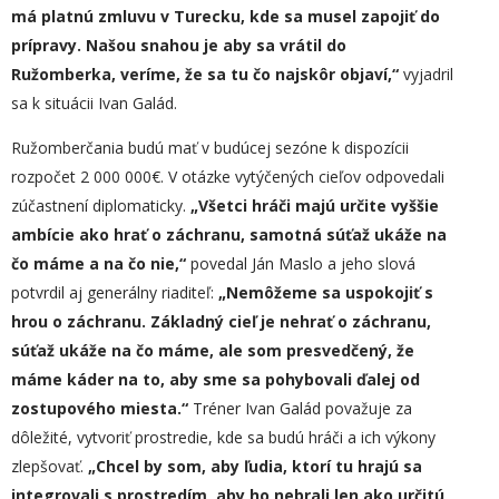
má platnú zmluvu v Turecku, kde sa musel zapojiť do
prípravy. Našou snahou je aby sa vrátil do
Ružomberka, veríme, že sa tu čo najskôr objaví,“
vyjadril
sa k situácii Ivan Galád.
Ružomberčania budú mať v budúcej sezóne k dispozícii
rozpočet 2 000 000€. V otázke vytýčených cieľov odpovedali
zúčastnení diplomaticky.
„Všetci hráči majú určite vyššie
ambície ako hrať o záchranu, samotná súťaž ukáže na
čo máme a na čo nie,“
povedal Ján Maslo a jeho slová
potvrdil aj generálny riaditeľ:
„Nemôžeme sa uspokojiť s
hrou o záchranu. Základný cieľ je nehrať o záchranu,
súťaž ukáže na čo máme, ale som presvedčený, že
máme káder na to, aby sme sa pohybovali ďalej od
zostupového miesta.“
Tréner Ivan Galád považuje za
dôležité, vytvoriť prostredie, kde sa budú hráči a ich výkony
zlepšovať.
„Chcel by som, aby ľudia, ktorí tu hrajú sa
integrovali s prostredím, aby ho nebrali len ako určitú