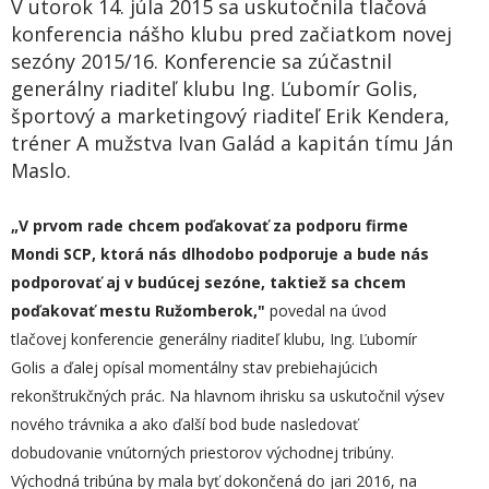
V utorok 14. júla 2015 sa uskutočnila tlačová
konferencia nášho klubu pred začiatkom novej
sezóny 2015/16. Konferencie sa zúčastnil
generálny riaditeľ klubu Ing. Ľubomír Golis,
športový a marketingový riaditeľ Erik Kendera,
tréner A mužstva Ivan Galád a kapitán tímu Ján
Maslo.
„
V prvom rade chcem poďakovať za podporu firme
Mondi SCP, ktorá nás dlho
dobo
podporuje a bude nás
podporovať aj v budúcej sezóne, taktiež sa chcem
poďakovať mestu Ružomberok,"
povedal na úvod
tlačovej konferencie generálny riaditeľ klubu, Ing. Ľubomír
Golis a ďalej opísal momentálny stav prebiehajúcich
rekonštrukčných prác. Na hlavnom ihrisku sa uskutočnil výsev
nového trávnika a ako ďalší bod bude nasledovať
dobudovanie vnútorných priestorov východnej tribúny.
Východná tribúna by mala byť dokončená do jari 2016, na