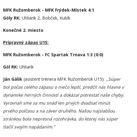
MFK Ružomberok - MFK Frýdek-Místek 4:1
Góly RK:
Uhliarik 2, Bobček, Kubík
Konečné 2. miesto
Prípravný zápas U15:
MFK Ružomberok - FC Spartak Trnava 1:3 (0:0)
Gól RK:
Uhliarik
Ján Gálik
(asistent trénera MFK Ružomberok U15):
,,Súper
bol počas celého zápasu o niečo lepší, predčil nás hlavne v
dynamike herných činností a dokázal potrestať naše chyby.
Vyrovnali sme sa mu snáď len prvých dvadsať minút
prvého polčasu a na záver druhého. Našou najslabšou
stránkou bola nepresná rozohrávka, do ktorej nás súper
tlačil svojím napádaním."