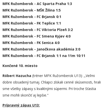
MFK Ružomberok - AC Sparta Praha 1:3
MFK Ružomberok - MŠK Žilina 1:5
MFK Ružomberok - FC Brjansk 0:1
MFK Ružomberok - FK Teplice 1:1
MFK Ružomberok - FC Viktoria Plzeň 3:2
MFK Ružomberok - FC Smena Kyjev 4:0
MFK Ružomberok - FK Senica 4:0
MFK Ružomberok - Janočkova akadémia 3:0
MFK Ružomberok - FC Brjansk 1:1 na 11m 10:11
Končené 10. miesto
Róbert Hazucha
(tréner MFK Ružomberok U13): ,,Veľmi
dobre obsadený turnaj. Chlapci získali cenné skúsenosti, hrali
sme všetky zápasy s kvalitnými súpermi. Pri troche šťastia
sme mohli skončiť aj lepšie."
Prípravný zápas U13: