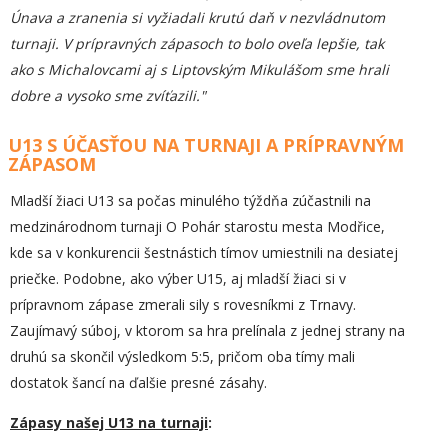
Únava a zranenia si vyžiadali krutú daň v nezvládnutom
turnaji. V prípravných zápasoch to bolo oveľa lepšie, tak
ako s Michalovcami aj s Liptovským Mikulášom sme hrali
dobre a vysoko sme zvíťazili."
U13 S ÚČASŤOU NA TURNAJI A PRÍPRAVNÝM
ZÁPASOM
Mladší žiaci U13 sa počas minulého týždňa zúčastnili na
medzinárodnom turnaji O Pohár starostu mesta Modřice,
kde sa v konkurencii šestnástich tímov umiestnili na desiatej
priečke. Podobne, ako výber U15, aj mladší žiaci si v
prípravnom zápase zmerali sily s rovesníkmi z Trnavy.
Zaujímavý súboj, v ktorom sa hra prelínala z jednej strany na
druhú sa skončil výsledkom 5:5, pričom oba tímy mali
dostatok šancí na ďalšie presné zásahy.
Zápasy našej U13 na turnaji
: