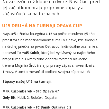
Nová sezóna už klope na dvere. Naši žiaci pred
jej začiatkom hrajú prípravné zápasy a
zúčastňujú sa na turnajoch.
U15 DRUHÁ NA TURNAJI OPAVA CUP
Najstaršia žiacka kategória U15 sa počas minulého týždňa
predstavila na medzinárodnom turnaji v Opave, kde skončila
na druhej priečke za prvou Ostravou. Individuálne ocenenie si
odniesol
Tomáš Kubík
, ktorý bol vyhlásený za najlepšieho
hráča turnaja. Okrem toho odohrali zverenci hlavného
trénera Mojmíra Šrobára aj prípravný zápas s rovesníkmi z
Trnavy. V tomto meraní síl podľahli svojmu súperovi 1:3.
Zápasy našej U15 na turnaji:
MFK Ružomberok - SFC Opava 4:1
Góly RK:
Kubík 2, Bobček, Dopater
MFK Ružomberok - FC Baník Ostrava 0:2