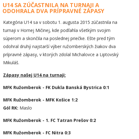
U14 SA ZÚČASTNILA NA TURNAJI A
ODOHRALA DVA PRÍPRAVNÉ ZÁPASY
Kategória U14 sa v sobotu 1. augusta 2015 zúčastnila na
turnaji v Hornej Mičinej, kde podľahla všetkým svojim
súperom a skončila na poslednej priečke. Ešte pred tým
odohral druhý najstarší výber ružomberských žiakov dva
prípravné zápasy, v ktorých zdolal Michalovce a Liptovský
Mikuláš.
Zápasy našej U14 na turnaji:
MFK Ružomberok - FK Dukla Banská Bystrica 0:1
MFK Ružomberok - MFK Košice 1:2
Gól RK:
Maslo
MFK Ružomberok - 1. FC Tatran Prešov 0:2
MFK Ružomberok - FC Nitra 0:3