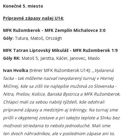
Konečné 5. miesto
Prípravné zápasy našej U14:
MFK Ružomberok - MFK Zemplín Michalovce 3:0
Góly:
Tutura, Matoš, Országh
MFK Tatran Liptovský Mikuláš - MFK Ružomberok 1:9
Góly RK:
Matoš 5, Jarotta, Káčer, Janovec, Maslo
Ivan Hvolka
(tréner MFK Ružomberok U14):
,,Vydarená
facka - tak môžeme nazvať nevydarený turnaj v Hornej
Mičinej, kde sa zišli tie najlepšie mužstvá zo Slovenska -
Nitra, Prešov, Košice, Banská Bystrica a MFK Ružomberok.
Chlapci mali za sebou nabitý týždeň, kde odohrali
prípravné zápasy a medzitým aj tréningy. Na turnaj sme
prišli v okyptenej zostave a pri takejto teplote a Slnku bez
možnosti striedania to nebolo jednoduché. Mali sme
len dvoch náhradníkov, ale v poslednom zápase ani to.