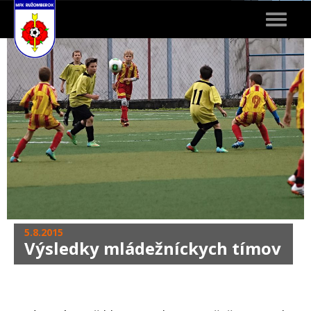
Toggle
navigat
5.8.2015
Výsledky mládežníckych tímov