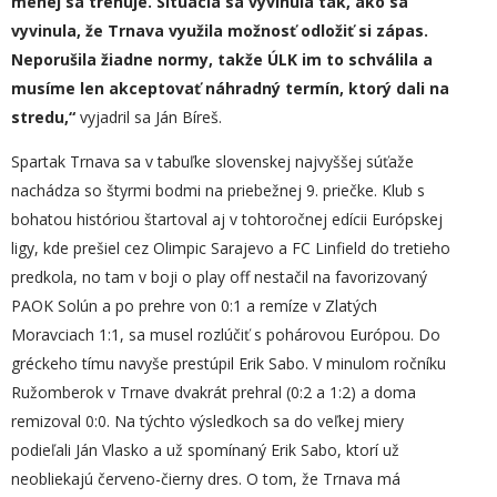
menej sa trénuje. Situácia sa vyvinula tak, ako sa
vyvinula, že Trnava využila možnosť odložiť si zápas.
Neporušila žiadne normy, takže ÚLK im to schválila a
musíme len akceptovať náhradný termín, ktorý dali na
stredu,“
vyjadril sa Ján Bíreš.
Spartak Trnava sa v tabuľke slovenskej najvyššej súťaže
nachádza so štyrmi bodmi na priebežnej 9. priečke. Klub s
bohatou históriou štartoval aj v tohtoročnej edícii Európskej
ligy, kde prešiel cez Olimpic Sarajevo a FC Linfield do tretieho
predkola, no tam v boji o play off nestačil na favorizovaný
PAOK Solún a po prehre von 0:1 a remíze v Zlatých
Moravciach 1:1, sa musel rozlúčiť s pohárovou Európou. Do
gréckeho tímu navyše prestúpil Erik Sabo. V minulom ročníku
Ružomberok v Trnave dvakrát prehral (0:2 a 1:2) a doma
remizoval 0:0. Na týchto výsledkoch sa do veľkej miery
podieľali Ján Vlasko a už spomínaný Erik Sabo, ktorí už
neobliekajú červeno-čierny dres. O tom, že Trnava má