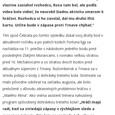
vlastne zasiahol rozhodcu, Rosa tam bol, ale podľa
videa bolo vidieť, že neurobil žiadnu aktivitu smerom k
hráčovi. Rozhodca si ho zavolal, dal mu druhú žltú
kartu. Určite bude v zápase proti Trnave chýbať.“
Tím spod Čebraťa po tomto výsledku získal svoj druhý bod v
aktuálnom ročníku a po piatich kolách Fortuna ligy sa
nachádza na 11. priečke s náskokom jedného bodu pred
poslednými Zlatými Moravcami, s rovnako veľkou stratou
pred 10. Michalovcami a so stratou dvoch bodov pred
aktuálnym súperom z Trnavy. Ružomberok a Trnava sa v
stredu pobijú o body z dohrávky tretieho kola. Stretnutie sa
malo pôvodne odohrať na začiatku augusta, ale bolo
preložené z dôvodu zdravotných problémov hráčov z
„Malého Ríma“. Ako vníma asistent trénera nahustený
program spôsobený dohrávkou tretieho kola?
„Hráči majú
radi, keď sa striedajú zápasy v rýchlejšom slede a