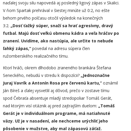
naďalej svoju silu napovedá aj posledný ligový zápas v Skalici.
V ňom Spartak prehrával v šiestej minúte už 0:2, no ešte
behom prvého polčasu otočil výsledok na konečných
3:2.
„
Dosť ťažký súper, snaží sa hrať agresívny, dravý
futbal. Majú dosť veľkú obmenu kádra a veľa hráčov po
zranení. Uvidíme, ako nastúpia, ale určite to nebude
ľahký zápas,“
povedal na adresu súpera člen
ružomberského realizačného tímu.
Ktorí hráči, okrem dlhodobo zraneného brankára Štefana
Seneckého, nebudú v stredu k dispozícii?
„Jednoznačne
Juraj Vavrík a Antonín Rosa pre červenú kartu,“
oznámil
Ján Bíreš a ďalej vysvetlil aj dôvod, prečo v zostave tímu
spod Čebraťa absentuje mladý stredopoliar Tomáš Gerát,
nad ktorým visí otáznik aj pred zajtrajším duelom:
„Tomáš
Gerát je v individuálnom programe, má natiahnuté
väzy. Už je v nasadení, ale nechceme urýchliť jeho
pôsobenie v mužstve, aby mal zápasovú záťaž.