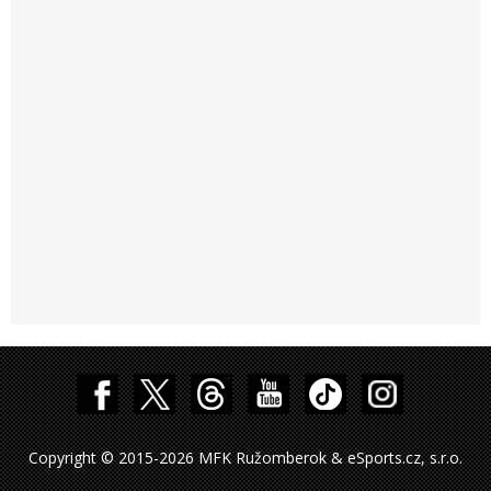
Copyright © 2015-2026 MFK Ružomberok & eSports.cz, s.r.o.