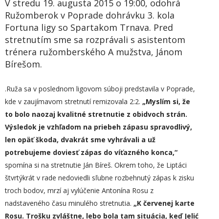
V stredu 19. augusta 2015 o 19:00, odohrá
Ružomberok v Poprade dohrávku 3. kola
Fortuna ligy so Spartakom Trnava. Pred
stretnutím sme sa rozprávali s asistentom
trénera ružomberského A mužstva, Jánom
Bírešom.
.Ruža sa v poslednom ligovom súboji predstavila v Poprade,
kde v zaujímavom stretnutí remizovala 2:2.
„Myslím si, že
to bolo naozaj kvalitné stretnutie z obidvoch strán.
Výsledok je vzhľadom na priebeh zápasu spravodlivý,
len opäť škoda, dvakrát sme vyhrávali a už
potrebujeme doviesť zápas do víťazného konca,“
spomína si na stretnutie Ján Bíreš. Okrem toho, že Liptáci
štvrtýkrát v rade nedoviedli sľubne rozbehnutý zápas k zisku
troch bodov, mrzí aj vylúčenie Antonína Rosu z
nadstaveného času minulého stretnutia.
„K červenej karte
Rosu. Trošku zvláštne, lebo bola tam situácia, keď Jelić