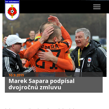
Toggle
navigat
10.9.2015
Marek Sapara podpísal
dvojročnú zmluvu