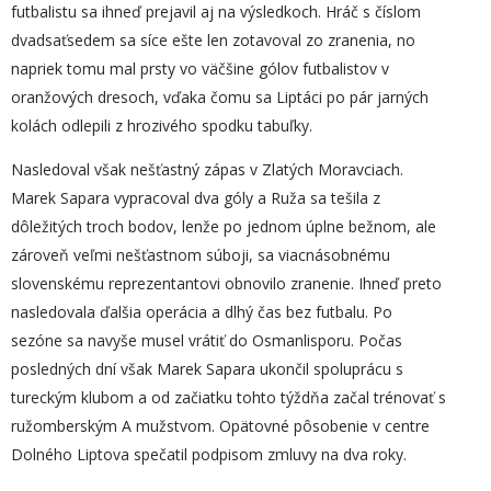
futbalistu sa ihneď prejavil aj na výsledkoch. Hráč s číslom
dvadsaťsedem sa síce ešte len zotavoval zo zranenia, no
napriek tomu mal prsty vo väčšine gólov futbalistov v
oranžových dresoch, vďaka čomu sa Liptáci po pár jarných
kolách odlepili z hrozivého spodku tabuľky.
Nasledoval však nešťastný zápas v Zlatých Moravciach.
Marek Sapara vypracoval dva góly a Ruža sa tešila z
dôležitých troch bodov, lenže po jednom úplne bežnom, ale
zároveň veľmi nešťastnom súboji, sa viacnásobnému
slovenskému reprezentantovi obnovilo zranenie. Ihneď preto
nasledovala ďalšia operácia a dlhý čas bez futbalu. Po
sezóne sa navyše musel vrátiť do Osmanlisporu. Počas
posledných dní však Marek Sapara ukončil spoluprácu s
tureckým klubom a od začiatku tohto týždňa začal trénovať s
ružomberským A mužstvom. Opätovné pôsobenie v centre
Dolného Liptova spečatil podpisom zmluvy na dva roky.