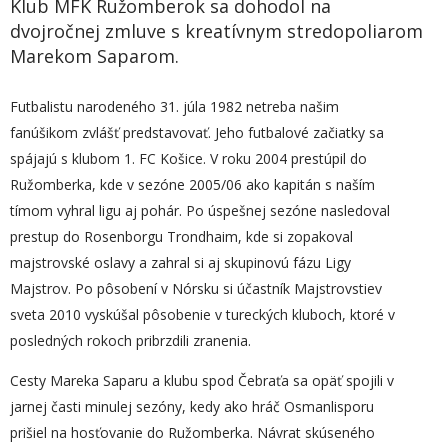
Klub MFK Ružomberok sa dohodol na
dvojročnej zmluve s kreatívnym stredopoliarom
Marekom Saparom.
Futbalistu narodeného 31. júla 1982 netreba našim
fanúšikom zvlášť predstavovať. Jeho futbalové začiatky sa
spájajú s klubom 1. FC Košice. V roku 2004 prestúpil do
Ružomberka, kde v sezóne 2005/06 ako kapitán s naším
tímom vyhral ligu aj pohár. Po úspešnej sezóne nasledoval
prestup do Rosenborgu Trondhaim, kde si zopakoval
majstrovské oslavy a zahral si aj skupinovú fázu Ligy
Majstrov. Po pôsobení v Nórsku si účastník Majstrovstiev
sveta 2010 vyskúšal pôsobenie v tureckých kluboch, ktoré v
posledných rokoch pribrzdili zranenia.
Cesty Mareka Saparu a klubu spod Čebraťa sa opäť spojili v
jarnej časti minulej sezóny, kedy ako hráč Osmanlisporu
prišiel na hosťovanie do Ružomberka. Návrat skúseného