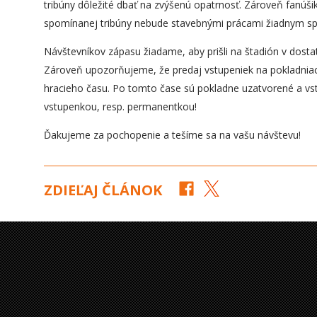
tribúny dôležité dbať na zvýšenú opatrnosť. Zároveň fanúš
spomínanej tribúny nebude stavebnými prácami žiadnym s
Návštevníkov zápasu žiadame, aby prišli na štadión v dost
Zároveň upozorňujeme, že predaj vstupeniek na pokladnia
hracieho času. Po tomto čase sú pokladne uzatvorené a vs
vstupenkou, resp. permanentkou!
Ďakujeme za pochopenie a tešíme sa na vašu návštevu!
ZDIEĽAJ ČLÁNOK