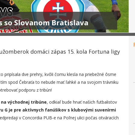
 so Slovanom Bratislava
Ružomberok domáci zápas 15. kola Fortuna ligy
o pripísala dve prehry, kvôli čomu klesla na priebežné ôsme
o tím spod Čebraťa to nebude mať ľahké a na svojom trávniku
otrebovať podporu z tribún!
 na východnej tribúne
, odkiaľ bude hnať našich futbalistov
u G je pre aktívnych fanúšikov s klubovými suvenírmi
redpredaji v Concordia PUB-e na Poľnej ulici počas otváracích