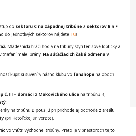
vstup do
sektoru C na západnej tribúne
a
sektorov B
a
F
ho do jednotlivých sektorov nájdete
TU
!
ťaž
. Mládežnícki hráči hodia na tribúny štyri tenisové loptičky a
v triafaní malej brány.
Na súťažiacich čaká odmena v
osť kúpiť si suveníry nášho klubu vo
fanshope
na oboch
p č. III – domáci z Makovického ulice
na tribúnu B,
etý
:
enky na tribúnu B použijú pri príchode aj odchode z areálu
ty
(pri Katolíckej univerzite).
vo vnútri východnej tribúny. Preto je v priestoroch tejto