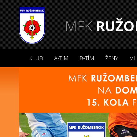
MFK
RUŽO
KLUB
A-TÍM
B-TÍM
ŽENY
ML