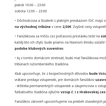
piatok 10:00 – 23:00
sobota 12:00 – 23:00
• Dôchodcovia a študenti s platným preukazom ISIC majú 
na východnej tribúne
v cene
2,50
€
. Zvyšné ceny vstupné
• Fanúšikovia sa môžu cez polčasovú prestávku tešiť na
sú
každý kto ich chytí, bude priamo na hlavnom ihrisku súťažiť 
podobe klubových suvenírov.
• Aj v tomto domácom stretnutí, budú mať fanúšikovia možn
tribúnach ružomberského štadióna.
Klub upozorňuje, že z bezpečnostných dôvodov
bude
Vstu
vrátane predaja vstupeniek, pre domácich fanúšikov
uzavr
- držitelia permanentných vstupeniek a záujemcovia o vstup
futbalového štadióna výlučne
vstup č. I z Hrabovskej ces
Fanúšikov zároveň upozorňujeme na priebeh stavebných prác 