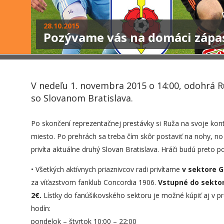
28.10.2015
Pozývame vás na domáci zápas
V nedeľu 1. novembra 2015 o 14:00, odohrá 
so Slovanom Bratislava.
Po skončení reprezentačnej prestávky si Ruža na svoje kont
miesto. Po prehrách sa treba čím skôr postaviť na nohy, n
privíta aktuálne druhý Slovan Bratislava. Hráči budú preto p
• Všetkých aktívnych priaznivcov radi privítame
v sektore G
za víťazstvom fanklub Concordia 1906.
Vstupné do sektor
2€.
Lístky do fanúšikovského sektoru je možné kúpiť aj v p
hodín:
pondelok – štvrtok 10:00 – 22:00