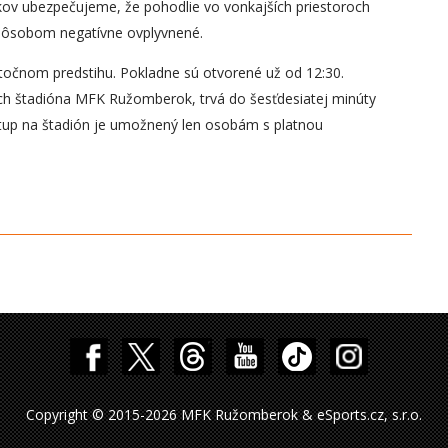
ikov ubezpečujeme, že pohodlie vo vonkajších priestoroch
pôsobom negatívne ovplyvnené.
atočnom predstihu. Pokladne sú otvorené už od 12:30.
ch štadióna MFK Ružomberok, trvá do šesťdesiatej minúty
tup na štadión je umožnený len osobám s platnou
Copyright © 2015-2026 MFK Ružomberok & eSports.cz, s.r.o.