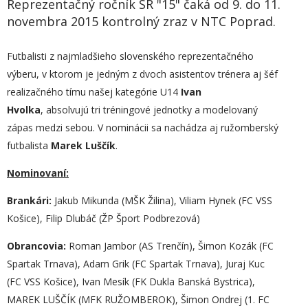
Reprezentačný ročník SR "15" čaká od 9. do 11.
novembra 2015 kontrolný zraz v NTC Poprad.
Futbalisti z najmladšieho slovenského reprezentačného
výberu, v ktorom je jedným z dvoch asistentov trénera aj šéf
realizačného tímu našej kategórie U14
Ivan
Hvolka
, absolvujú tri tréningové jednotky a modelovaný
zápas medzi sebou. V nominácii sa nachádza aj ružomberský
futbalista
Marek Luščík
.
Nominovaní:
Brankári:
Jakub Mikunda (MŠK Žilina), Viliam Hynek (FC VSS
Košice), Filip Dlubáč (ŽP Šport Podbrezová)
Obrancovia:
Roman Jambor (AS Trenčín), Šimon Kozák (FC
Spartak Trnava), Adam Grik (FC Spartak Trnava), Juraj Kuc
(FC VSS Košice), Ivan Mesík (FK Dukla Banská Bystrica),
MAREK LUŠČÍK (MFK RUŽOMBEROK), Šimon Ondrej (1. FC