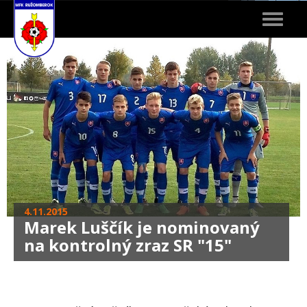
Toggle
navigat
4.11.2015
Marek Luščík je nominovaný
na kontrolný zraz SR "15"