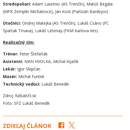
Stredopoliari:
Adam Laurinec (AS Trenčín), Matúš Begala
(MFK Zemplín Michalovce), Ján Kost (Partizán Bardejov)
Útočníci:
Ondrej Matejka (AS Trenčín), Lukáš Csáno (FC
Spartak Trnava), Lukáš Letenay (FKM Karlova Ves)
Realizačný tím:
Tréner:
Peter Štefaňák
Asistenti:
IVAN HVOLKA, Michal Kijačik
Lekár:
Igor Slepčan
Masér:
Michal Funtek
Technický vedúci:
Lukáš Benedik
Zdroj: futbalsfz.sk
Foto: SFZ Lukáš Benedik
ZDIEĽAJ ČLÁNOK