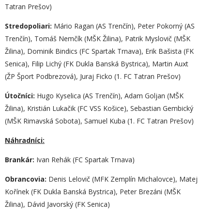
Tatran Prešov)
Stredopoliari:
Mário Ragan (AS Trenčín), Peter Pokorný (AS
Trenčín), Tomáš Nemčík (MŠK Žilina), Patrik Myslovič (MŠK
Žilina), Dominik Bindics (FC Spartak Trnava), Erik Bašista (FK
Senica), Filip Lichý (FK Dukla Banská Bystrica), Martin Auxt
(ŽP Šport Podbrezová), Juraj Ficko (1. FC Tatran Prešov)
Útočníci:
Hugo Kyselica (AS Trenčín), Adam Goljan (MŠK
Žilina), Kristián Lukačik (FC VSS Košice), Sebastian Gembický
(MŠK Rimavská Sobota), Samuel Kuba (1. FC Tatran Prešov)
Náhradníci:
Brankár
:
Ivan Rehák (FC Spartak Trnava)
Obrancovia:
Denis Lelovič (MFK Zemplín Michalovce), Matej
Kořínek (FK Dukla Banská Bystrica), Peter Brezáni (MŠK
Žilina), Dávid Javorský (FK Senica)