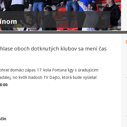
čínom
úhlase oboch dotknutých klubov sa mení čas
rať domáci zápas 17. kola Fortuna ligy s úradujúcim
ďalej, no kvôli žiadosti TV Dajto, ktorá bude vysielať
6:00
.
čín