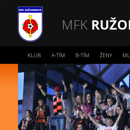
MFK
RUŽO
KLUB
A-TÍM
B-TÍM
ŽENY
ML