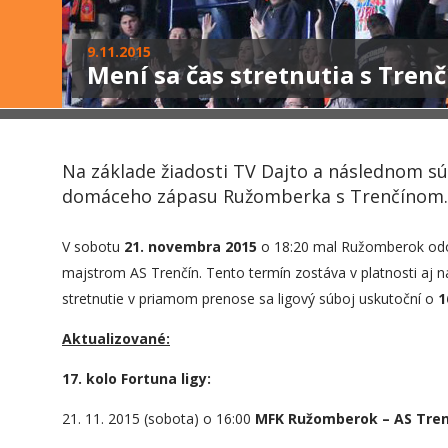
9.11.2015
Mení sa čas stretnutia s Tren
Na základe žiadosti TV Dajto a následnom s
domáceho zápasu Ružomberka s Trenčínom.
V sobotu
21. novembra 2015
o 18:20 mal Ružomberok odoh
majstrom AS Trenčín. Tento termín zostáva v platnosti aj na
stretnutie v priamom prenose sa ligový súboj uskutoční o
1
Aktualizované:
17. kolo Fortuna ligy:
21. 11. 2015 (sobota) o 16:00
MFK Ružomberok – AS Tren