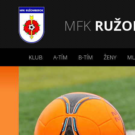
MFK
RUŽO
KLUB
A-TÍM
B-TÍM
ŽENY
ML