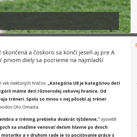
 skončená a čoskoro sa končí jeseň aj pre A
 V prvom diely sa pozrieme na najmladší
í vek niektorých hráčov.
„Kategória U8 je kategóriou detí
tegórii máme deti rôznorodej vekovej hranice. Od
ja tréneri. Spolu so mnou v nej pôsobí aj tréner
odivodov Oto Omasta.
embra a tréning prebieha dvakrát týždenne,“
vysvetlil
goch sa snažíme venovať deťo
m
hlavne po dvoch
 motoriky a v druhom rade je to pociťovanie práce s