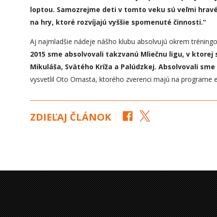
loptou. Samozrejme deti v tomto veku sú veľmi hravé
na hry, ktoré rozvíjajú vyššie spomenuté činnosti.“
Aj najmladšie nádeje nášho klubu absolvujú okrem tréningo
2015 sme absolvovali takzvanú Mliečnu ligu, v ktorej 
Mikuláša, Svätého Kríža a Palúdzkej.
Absolvovali sme 
vysvetlil Oto Omasta, ktorého zverenci majú na programe e
ZDIEĽAJ ČLÁNOK