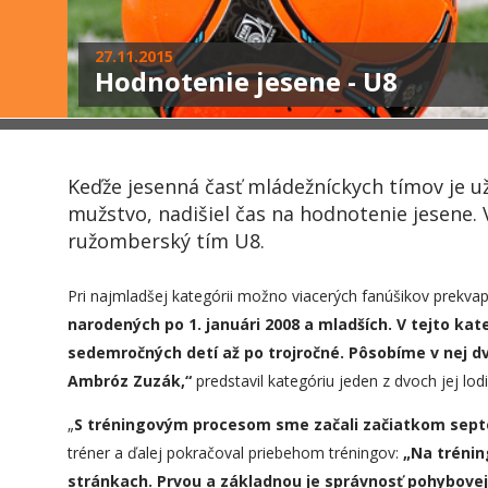
27.11.2015
Hodnotenie jesene - U8
Keďže jesenná časť mládežníckych tímov je už
mužstvo, nadišiel čas na hodnotenie jesene.
ružomberský tím U8.
Pri najmladšej kategórii možno viacerých fanúšikov prekvap
narodených po 1.
januári
2008 a mladší
ch
. V tejto ka
sedemročných detí až po trojročné. Pôsobíme v nej dva
Ambróz Zuzák,“
predstavil kategóriu jeden z dvoch jej l
„
S tréningovým procesom sme začali začiatkom sept
tréner a ďalej pokračoval priebehom tréningov:
„
Na trénin
stránkach. Prvou a základnou je správnosť pohybovej