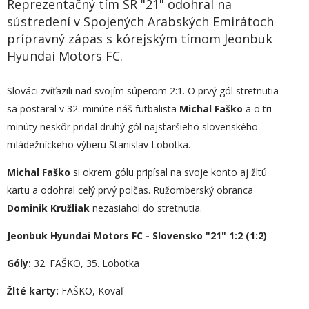
Reprezentačný tím SR "21" odohral na
sústredení v Spojených Arabských Emirátoch
prípravný zápas s kórejským tímom Jeonbuk
Hyundai Motors FC.
Slováci zvíťazili nad svojím súperom 2:1. O prvý gól stretnutia
sa postaral v 32. minúte náš futbalista
Michal Faško
a o tri
minúty neskôr pridal druhý gól najstaršieho slovenského
mládežníckeho výberu Stanislav Lobotka.
Michal Faško
si okrem gólu pripísal na svoje konto aj žltú
kartu a odohral celý prvý polčas. Ružomberský obranca
Dominik Kružliak
nezasiahol do stretnutia.
Jeonbuk Hyundai Motors FC - Slovensko "21" 1:2 (1:2)
Góly:
32. FAŠKO, 35. Lobotka
Žlté karty:
FAŠKO, Kovaľ