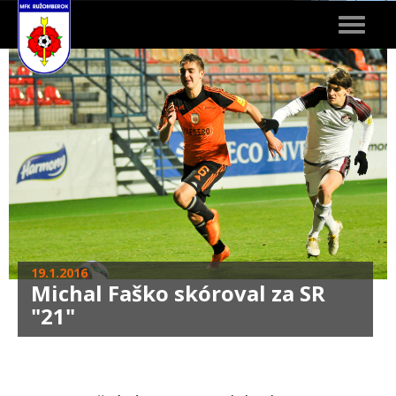
Toggle
navigat
19.1.2016
Michal Faško skóroval za SR
"21"