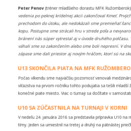
Peter Penov
(tréner mladšieho dorastu MFK Ružomberok)
vedenia po peknej krídelnej akcii zakončoval Kmeť. Prvý
prechodom do útoku, ale nedokázali sme premieňať šance
kopu. Postupne sme strácali hru v strede poľa a nevyvar
bránení nás súper vytrestal aj v úvode druhého polčasu. Vy
váhali sme so zakončením alebo sme boli nepresní. V dne
zápase sme dali priestor aj novým hráčom, ktorí sú na sk
U13 SKONČILA PIATA NA MFK RUŽOMBERO
Počas víkendu sme najväčšiu pozornosť venovali medziná
víťazstva na prvom ročníku tohto podujatia sa tešili mladší ž
konečné piate miesto. Viac o turnaji sa dočítate v samost
U10 SA ZÚČASTNILA NA TURNAJI V KORNI
V nedeľu 24. januára 2016 sa predstavila prípravka U10 na
tímy. Jeden sa umiestnil na tretej a druhý na pätnástej prie