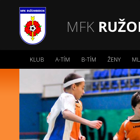
MFK
RUŽO
KLUB
A-TÍM
B-TÍM
ŽENY
ML