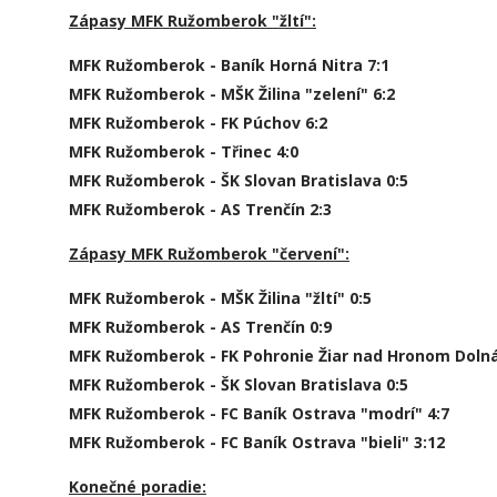
Zápasy MFK Ružomberok "žltí":
MFK Ružomberok - Baník Horná Nitra 7:1
MFK Ružomberok - MŠK Žilina "zelení" 6:2
MFK Ružomberok - FK Púchov 6:2
MFK Ružomberok - Třinec 4:0
MFK Ružomberok - ŠK Slovan Bratislava 0:5
MFK Ružomberok - AS Trenčín 2:3
Zápasy MFK Ružomberok "červení":
MFK Ružomberok - MŠK Žilina "žltí" 0:5
MFK Ružomberok - AS Trenčín 0:9
MFK Ružomberok - FK Pohronie Žiar nad Hronom Dolná
MFK Ružomberok - ŠK Slovan Bratislava 0:5
MFK Ružomberok - FC Baník Ostrava "modrí" 4:7
MFK Ružomberok - FC Baník Ostrava "bieli" 3:12
Konečné poradie: