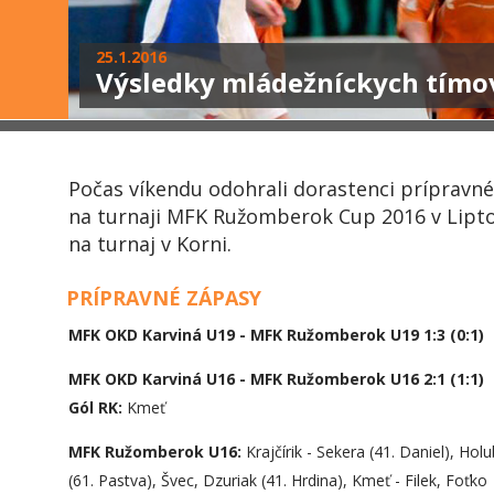
25.1.2016
Výsledky mládežníckych tímo
Počas víkendu odohrali dorastenci prípravné 
na turnaji MFK Ružomberok Cup 2016 v Lipto
na turnaj v Korni.
PRÍPRAVNÉ ZÁPASY
MFK OKD Karviná U19 - MFK Ružomberok U19 1:3 (0:1)
MFK OKD Karviná U16 - MFK Ružomberok U16 2:1 (1:1)
Gól RK:
Kmeť
MFK Ružomberok U16:
Krajčírik - Sekera (41. Daniel), Hol
(61. Pastva), Švec, Dzuriak (41. Hrdina), Kmeť - Filek, Foťko