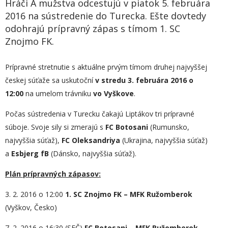
Hráči A mužstva odcestujú v piatok 5. februára
2016 na sústredenie do Turecka. Ešte dovtedy
odohrajú prípravný zápas s tímom 1. SC
Znojmo FK.
Prípravné stretnutie s aktuálne prvým tímom druhej najvyššej
českej súťaže sa uskutoční
v stredu 3. februára 2016 o
12:00
na umelom trávniku
vo Vyškove
.
Počas sústredenia v Turecku čakajú Liptákov tri prípravné
súboje. Svoje sily si zmerajú s
FC Botosani
(Rumunsko,
najvyššia súťaž),
FC Oleksandriya
(Ukrajina, najvyššia súťaž)
a
Esbjerg fB
(Dánsko, najvyššia súťaž).
Plán prípravných zápasov
:
3. 2. 2016 o 12:00
1. SC Znojmo FK – MFK Ružomberok
(Vyškov, Česko)
7. 2. 2016 o 16:30 (SEČ)
FC Botosani – MFK Ružomberok