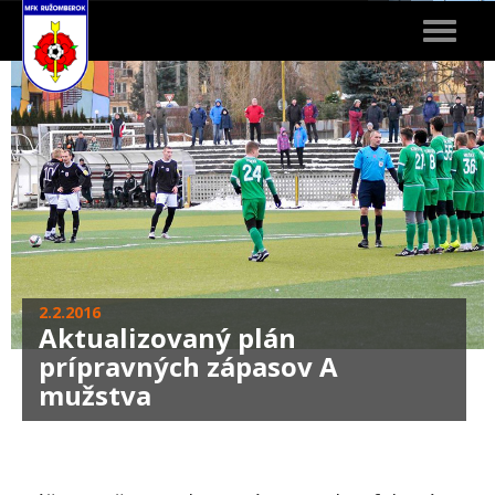
Toggle
navigat
2.2.2016
Aktualizovaný plán
prípravných zápasov A
mužstva