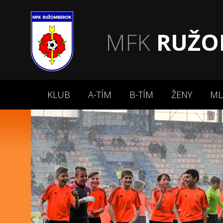
MFK
RUŽO
KLUB
A-TÍM
B-TÍM
ŽENY
ML