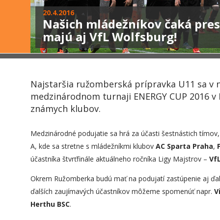
20.4.2016
Našich mládežníkov čaká prest
majú aj VfL Wolfsburg!
Najstaršia ružomberská prípravka U11 sa v n
medzinárodnom turnaji ENERGY CUP 2016 v Pra
známych klubov.
Medzinárodné podujatie sa hrá za účasti šestnástich tímov, 
A, kde sa stretne s mládežníkmi klubov
AC Sparta Praha
,
účastníka štvrťfinále aktuálneho ročníka Ligy Majstrov –
Vf
Okrem Ružomberka budú mať na podujatí zastúpenie aj ďal
ďalších zaujímavých účastníkov môžeme spomenúť napr.
Vi
Herthu BSC
.