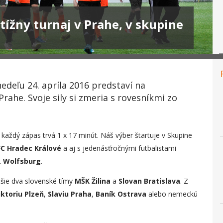
ížny turnaj v Prahe, v skupine
edeľu 24. apríla 2016 predstaví na
he. Svoje sily si zmeria s rovesníkmi zo
každý zápas trvá 1 x 17 minút. Náš výber štartuje v Skupine
FC Hradec Králové
a aj s jedenásťročnými futbalistami
L Wolfsburg
.
šie dva slovenské tímy
MŠK Žilina
a
Slovan Bratislava
. Z
ktoriu Plzeň
,
Slaviu Praha
,
Baník Ostrava
alebo nemeckú