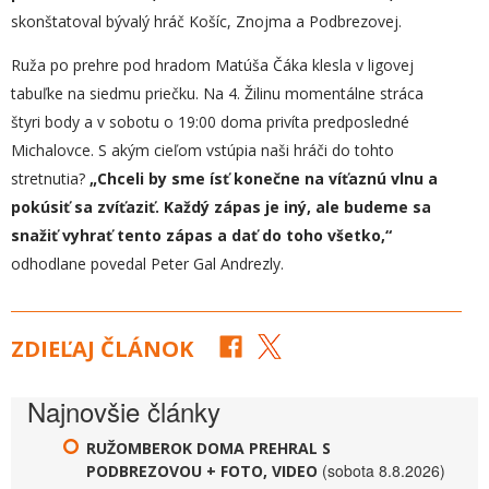
skonštatoval bývalý hráč Košíc, Znojma a Podbrezovej.
Ruža po prehre pod hradom Matúša Čáka klesla v ligovej
tabuľke na siedmu priečku. Na 4. Žilinu momentálne stráca
štyri body a v sobotu o 19:00 doma privíta predposledné
Michalovce. S akým cieľom vstúpia naši hráči do tohto
stretnutia?
„
Chceli by sme ísť konečne na víťaznú vlnu a
pokúsiť sa zvíťaziť. Každý zápas je iný, ale budeme sa
snažiť vyhrať tento zápas a dať do toho všetko,“
odhodlane povedal Peter Gal Andrezly.
ZDIEĽAJ ČLÁNOK
Najnovšie články
RUŽOMBEROK DOMA PREHRAL S
(sobota 8.8.2026)
PODBREZOVOU + FOTO, VIDEO