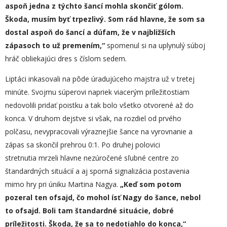
aspoň jedna z týchto šancí mohla skončiť gólom.
Škoda, musím byť trpezlivý. Som rád hlavne, že som sa
dostal aspoň do šancí a dúfam, že v najbližších
zápasoch to už premením,“
spomenul si na uplynulý súboj
hráč obliekajúci dres s číslom sedem.
Liptáci inkasovali na pôde úradujúceho majstra už v tretej
minúte. Svojmu súperovi napriek viacerým príležitostiam
nedovolili pridať poistku a tak bolo všetko otvorené až do
konca. V druhom dejstve si však, na rozdiel od prvého
polčasu, nevypracovali výraznejšie šance na vyrovnanie a
zápas sa skončil prehrou 0:1. Po druhej polovici
stretnutia mrzeli hlavne nezúročené sľubné centre zo
štandardných situácií a aj sporná signalizácia postavenia
mimo hry pri úniku Martina Nagya.
„
Keď som potom
pozeral ten ofsajd, čo mohol ísť Nagy do šance, nebol
to
ofsajd. Boli tam štandardné situácie, dobré
príležitosti. Škoda, že sa to nedotiahlo do konca,“