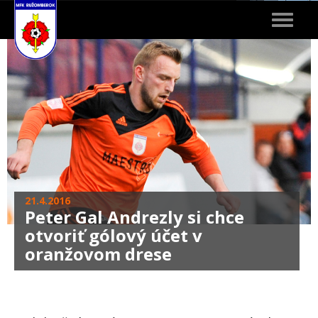
Toggle
navigat
21.4.2016
Peter Gal Andrezly si chce
otvoriť gólový účet v
oranžovom drese