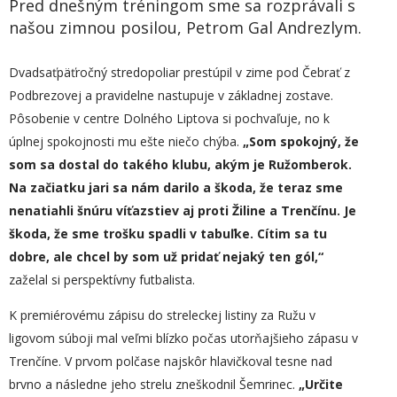
Pred dnešným tréningom sme sa rozprávali s
našou zimnou posilou, Petrom Gal Andrezlym.
Dvadsaťpäťročný stredopoliar prestúpil v zime pod Čebrať z
Podbrezovej a pravidelne nastupuje v základnej zostave.
Pôsobenie v centre Dolného Liptova si pochvaľuje, no k
úplnej spokojnosti mu ešte niečo chýba.
„
Som spokojný, že
som sa dostal do takého klubu, ak
ým
je Ružomberok.
Na začiatku jari sa nám darilo a škoda, že teraz sme
nenatiahli šnúru víťazstiev aj proti Žiline a Trenčínu. Je
škoda, že sme trošku spadli v tabuľke. Cítim sa tu
dobre,
ale
c
hcel by som už pridať nejaký ten gól,“
zaželal si perspektívny futbalista.
K premiérovému zápisu do streleckej listiny za Ružu v
ligovom súboji mal veľmi blízko počas utorňajšieho zápasu v
Trenčíne. V prvom polčase najskôr hlavičkoval tesne nad
brvno a následne jeho strelu zneškodnil Šemrinec.
„
Určite