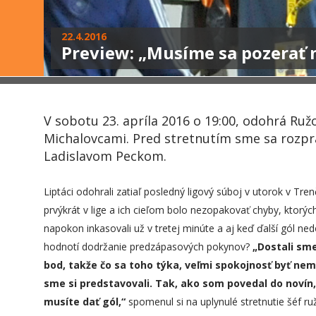
22.4.2016
Preview: „Musíme sa pozerať 
V sobotu 23. apríla 2016 o 19:00, odohrá Ru
Michalovcami. Pred stretnutím sme sa rozpr
Ladislavom Peckom.
Liptáci odohrali zatiaľ posledný ligový súboj v utorok v Tren
prvýkrát v lige a ich cieľom bolo nezopakovať chyby, ktorý
napokon inkasovali už v tretej minúte a aj keď ďalší gól nedo
hodnotí dodržanie predzápasových pokynov?
„Dostali sme
bod, takže čo sa toho týka, veľmi spokojnosť byť nem
sme si predstavovali. Tak, ako som povedal do novín,
musíte dať gól,“
spomenul si na uplynulé stretnutie šéf r