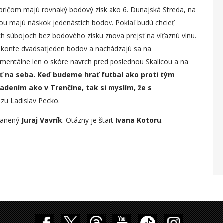
ku, pričom majú rovnaký bodový zisk ako 6. Dunajská Streda, na
nicou majú náskok jedenástich bodov. Pokiaľ budú chcieť
ých súbojoch bez bodového zisku znova prejsť na víťaznú vlnu.
m konte dvadsaťjeden bodov a nachádzajú sa na
mentálne len o skóre navrch pred poslednou Skalicou a na
 na seba. Keď budeme hrať futbal ako proti t
ý
m
sadením ako v Trenčíne, tak si myslím, že
s
ózu Ladislav Pecko.
zranený
Juraj Vavrík
. Otázny je štart
Ivana Kotoru
.