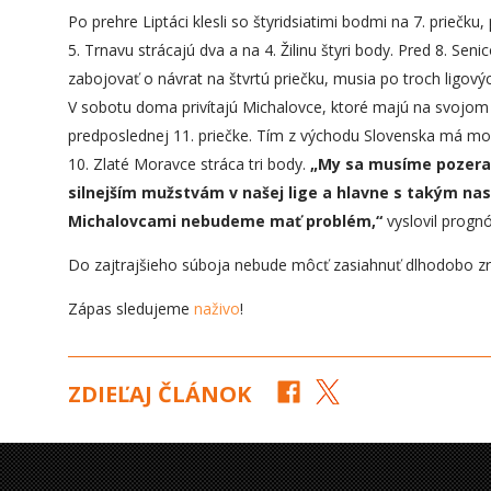
Po prehre Liptáci klesli so štyridsiatimi bodmi na 7. prieč
5. Trnavu strácajú dva a na 4. Žilinu štyri body. Pred 8. Se
zabojovať o návrat na štvrtú priečku, musia po troch ligov
V sobotu doma privítajú Michalovce, ktoré majú na svojo
predposlednej 11. priečke. Tím z východu Slovenska má mo
10. Zlaté Moravce stráca tri body.
„My sa musíme pozerať
silnejším mužstvám v našej lige a hlavne s takým na
Michalovcami
nebudeme mať problém,“
vyslovil progn
Do zajtrajšieho súboja nebude môcť zasiahnuť dlhodobo 
Zápas sledujeme
naživo
!
ZDIEĽAJ ČLÁNOK