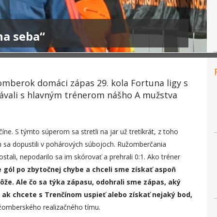
na seba“
žomberok domáci zápas 29. kola Fortuna ligy s
ávali s hlavným trénerom nášho A mužstva
číne. S týmto súperom sa stretli na jar už tretíkrát, z toho
ch sa dopustili v pohárových súbojoch. Ružomberčania
stali, nepodarilo sa im skórovať a prehrali 0:1. Ako tréner
 gól po zbytočnej chybe a chceli sme získať aspoň
ôže. Ale čo sa týka zápasu, odohrali sme zápas, aký
 ak chcete s Trenčínom uspieť alebo získať nejaký bod,
užomberského realizačného tímu.