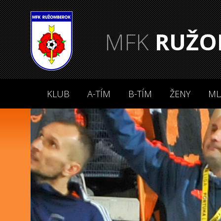
MFK
RUŽO
KLUB
A-TÍM
B-TÍM
ŽENY
ML