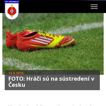
Toggle
navigat
13.6.2016
FOTO: Hráči sú na sústredení v
Česku