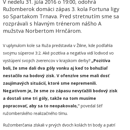
V nedeľu 31. júla 2016 o 19:00, odohrá
Ružomberok domáci zápas 3. kola Fortuna ligy
so Spartakom Trnava. Pred stretnutím sme sa
rozprávali s hlavným trénerom nášho A
mužstva Norbertom Hrnčárom.
V uplynulom kole sa Ruža predstavila v Žiline, kde podľahla
svojmu súperovi 3:2. Aké pozitíva a negatíva vidí lodivod vo
vystúpení svojich zverencov v krajskom derby?
„Pozitíva
boli, že sme dali dva góly vonku aj keď to bohužiaľ
nestačilo na bodový zisk.
V ofenzíve sme mali dosť
zaujímavých situácií, ktoré sme nepremenili.
Negatívom je, že sme zo zápasu nevyťažili bodový zisk
a dostali sme tri góly, takže na tom musíme
popracovať, aby sa to neopakovalo,“
povedal šéf
ružomberského realizačného tímu.
Ružomberčania získali v prvých dvoch kolách tri body a patrí