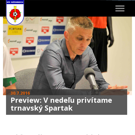
Toggle
navigat
30.7.2016
Preview: V nedeľu privítame
trnavský Spartak