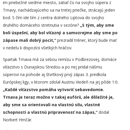
im priebežné siedme miesto, zatiaľ čo na svojho súpera z
Trnavy, nachádzajúceho sa na tretej priečke, strácajú jeden
bod. S čím ide tím z centra dolného Liptova do svojho
druhého domáceho stretnutia v sezóne?
„
S tým, aby sme
boli úspešní, aby bol víťazný a samozrejme aby sme po
zápase mali dobrý pocit,“
prezradil tréner, ktorý bude mať
v nedeľu k dispozícii všetkých hráčov.
Spartak Trnava má za sebou remízu v Podbrezovej, domáce
víťazstvo s Dunajskou Stredou a po nej pridal nášmu
súperovi na pohode aj štvrtkový prvý zápas 3. predkola
Európskej ligy, v ktorom zdolal Austriu Viedeň na jej pôde 1:0.
„
Každé víťazstvo pomáha vytvoriť sebavedomie.
Trnava je teraz možno v takej eufórii, ale dôležité je,
aby sme sa orientovali na vlastnú silu, vlastné
schopnosti a vlastnú pripravenosť na zápas,“
dodal
Norbert Hrnčár.