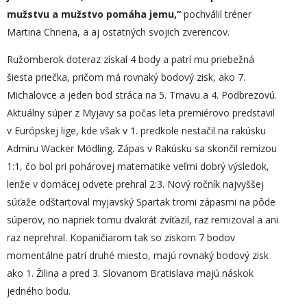
mužstvu a mužstvo pomáha jemu,“
pochválil tréner
Martina Chriena, a aj ostatných svojich zverencov.
Ružomberok doteraz získal 4 body a patrí mu priebežná
šiesta priečka, pričom má rovnaký bodový zisk, ako 7.
Michalovce a jeden bod stráca na 5. Trnavu a 4. Podbrezovú.
Aktuálny súper z Myjavy sa počas leta premiérovo predstavil
v Európskej lige, kde však v 1. predkole nestačil na rakúsku
Admiru Wacker Mödling. Zápas v Rakúsku sa skončil remízou
1:1, čo bol pri pohárovej matematike veľmi dobrý výsledok,
lenže v domácej odvete prehral 2:3. Nový ročník najvyššej
súťaže odštartoval myjavský Spartak tromi zápasmi na pôde
súperov, no napriek tomu dvakrát zvíťazil, raz remizoval a ani
raz neprehral. Kopaničiarom tak so ziskom 7 bodov
momentálne patrí druhé miesto, majú rovnaký bodový zisk
ako 1. Žilina a pred 3. Slovanom Bratislava majú náskok
jedného bodu.