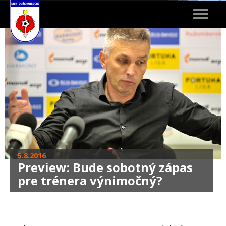
Toggle
navigat
5.8.2016
Preview: Bude sobotný zápas
pre trénera výnimočný?