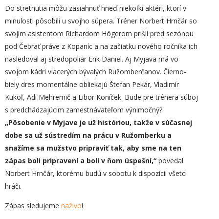
Do stretnutia môžu zasiahnuť hneď niekoľkí aktéri, ktorí v
minulosti pôsobili u svojho súpera. Tréner Norbert Hrnčár so
svojím asistentom Richardom Högerom prišli pred sezónou
pod Čebrať práve z Kopaníc a na začiatku nového ročníka ich
nasledoval aj stredopoliar Erik Daniel. Aj Myjava má vo
svojom kádri viacerých bývalých Ružomberčanov. Čierno-
biely dres momentálne obliekajú Štefan Pekár, Vladimír
Kukoľ, Adi Mehremič a Libor Koníček. Bude pre trénera súboj
s predchádzajúcim zamestnávateľom výnimočný?
„Pôsobenie v Myjave je už históriou, takže v súčasnej
dobe sa už sústredím na prácu v Ružomberku a
snažíme sa mužstvo pripraviť tak, aby sme na ten
zápas boli pripravení a boli v ňom úspešní,“
povedal
Norbert Hrnčár, ktorému budú v sobotu k dispozícii všetci
hráči.
Zápas sledujeme
naživo
!