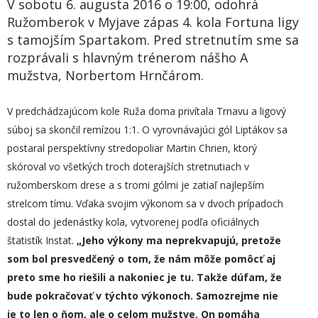
V sobotu 6. augusta 2016 o 19:00, odohrá
Ružomberok v Myjave zápas 4. kola Fortuna ligy
s tamojším Spartakom. Pred stretnutím sme sa
rozprávali s hlavným trénerom nášho A
mužstva, Norbertom Hrnčárom.
V predchádzajúcom kole Ruža doma privítala Trnavu a ligový
súboj sa skončil remízou 1:1. O vyrovnávajúci gól Liptákov sa
postaral perspektívny stredopoliar Martin Chrien, ktorý
skóroval vo všetkých troch doterajších stretnutiach v
ružomberskom drese a s tromi gólmi je zatiaľ najlepším
strelcom tímu. Vďaka svojim výkonom sa v dvoch prípadoch
dostal do jedenástky kola, vytvorenej podľa oficiálnych
štatistík Instat.
„Jeho výkony ma neprekvapujú, pretože
som bol presvedčený o tom, že nám môže pomôcť aj
preto sme ho riešili a nakoniec je tu.
T
akže dúfam, že
bude pokračovať v týchto výkonoch. Samozrejme nie
je to len o ňom, ale o celom mužstve. On pomáha