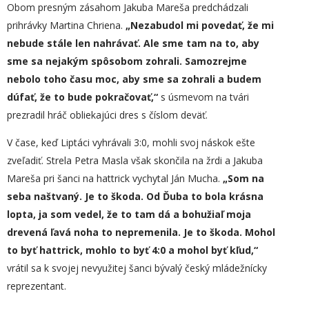
Obom presným zásahom Jakuba Mareša predchádzali
prihrávky Martina Chriena.
„Nezabudol mi povedať, že mi
nebude stále len nahrávať. Ale sme tam na to, aby
sme sa nejakým spôsobom zohrali. Samozrejme
nebolo toho času moc, aby sme sa zohrali a
budem
dúfať, že to bude pokračovať,“
s úsmevom na tvári
prezradil hráč obliekajúci dres s číslom deväť.
V čase, keď Liptáci vyhrávali 3:0, mohli svoj náskok ešte
zveľadiť. Strela Petra Masla však skončila na žrdi a Jakuba
Mareša pri šanci na hattrick vychytal Ján Mucha.
„Som na
seba na
štvaný
. Je to škoda. Od Ďuba to bola krásna
lopta, ja som vedel, že
to tam dá a
bohužiaľ moja
drevená ľavá noha to nepremenila.
Je to škoda.
Mohol
to byť hattrick, mohlo to byť 4:0 a mohol byť kľud,“
vrátil sa k svojej nevyužitej šanci bývalý český mládežnícky
reprezentant.