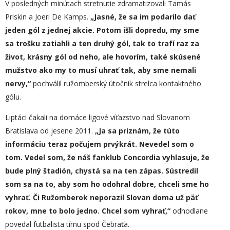
V posledných minútach stretnutie zdramatizovali Tamás
Priskin a Joeri De Kamps.
„Jasné, že sa im podarilo dať
jeden gól z jednej akcie.
Potom
išli
dopredu
, my sme
sa trošku zatiahli a ten druhý gól, tak to trafí raz za
život, krásny gól od neho, ale hovorím,
také
skúsené
mužstvo
ako my
to musí uhrať tak, aby sme nemali
nervy,“
pochválil ružomberský útočník strelca kontaktného
gólu.
Liptáci čakali na domáce ligové víťazstvo nad Slovanom
Bratislava od jesene 2011.
„J
a sa p
riznám, že túto
informáciu teraz počujem prvýkrát.
Nevedel som o
tom.
V
edel
som
, že náš fanklub Concordia vyhlasuje, že
bude plný štadión, chystá sa na ten zápas. Sústredil
som sa na to, aby som
ho
odohral dobre,
chceli sme ho
vyhrať. Či
Ružomberok nep
o
razil Slovan doma už päť
rokov, mne to bolo jedno. Chcel som vyhrať,“
odhodlane
povedal futbalista tímu spod Čebraťa.