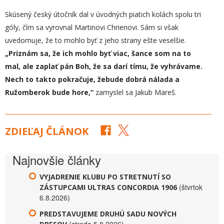
Skúsený český útočník dal v úvodných piatich kolách spolu tri
góly, čím sa vyrovnal Martinovi Chrienovi. Sám si však
uvedomuje, že to mohlo byť z jeho strany ešte veselšie.
„Priznám sa, že ich mohlo byť viac, šance som na to
mal,
ale
z
aplať pán Boh, že sa darí tímu,
že vyhrávame.
Nech
to takto pokrač
uje
,
že
bude dobrá nálada a
Ružomberok bude hore,“
zamyslel sa Jakub Mareš.
ZDIEĽAJ ČLÁNOK
Najnovšie články
VYJADRENIE KLUBU PO STRETNUTÍ SO
(štvrtok
ZÁSTUPCAMI ULTRAS CONCORDIA 1906
6.8.2026)
PREDSTAVUJEME DRUHÚ SADU NOVÝCH