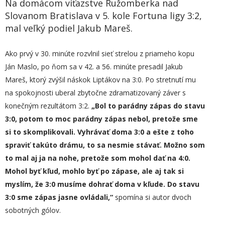
Na domácom víťazstve Ružomberka nad
Slovanom Bratislava v 5. kole Fortuna ligy 3:2,
mal veľký podiel Jakub Mareš.
Ako prvý v 30. minúte rozvlnil sieť strelou z priameho kopu
Ján Maslo, po ňom sa v 42. a 56. minúte presadil Jakub
Mareš, ktorý zvýšil náskok Liptákov na 3:0. Po stretnutí mu
na spokojnosti uberal zbytočne zdramatizovaný záver s
konečným rezultátom 3:2.
„Bol to parádny zápas do stavu
3:0, potom to moc parádny zápas nebol, pretože sme
si to skomplikovali. Vyhrávať doma 3:0 a ešte z toho
spraviť takúto drámu, to sa nesmie st
áva
ť. Možno som
to mal aj ja na nohe, pretože som mohol dať na 4:0.
Mohol byť kľud,
mohlo byť po zápase, ale aj tak si
myslím, že 3:0 musíme dohrať
doma
v kľude.
Do stavu
3:0 sme zápas jasne ovládali,
“
spomína si autor dvoch
sobotných gólov.