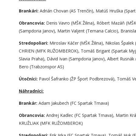
Brankári:
Adrián Chovan (AS Trenčín), Matúš Hruška (Spar
Obrancovia:
Denis Vavro (MŠK Žilina), Róbert Mazáň (MŠK Ži
(Sampdoria Janov), Martin Valjent (Ternana Calcio), Branis
Stredopoliari:
Miroslav Káčer (MŠK Žilina), Nikolas Špa
CHRIEN (MFK RUŽOMBEROK), Tomáš Brigant (Spartak Myjava)
Slavia Praha), Dávid Ivan (Sampdoria Janov), Albert Rusnák
Bero (Trabzonspor AS)
Útočníci:
Pavol Šafranko (ŽP Šport Podbrezová), Tomáš Ve
Náhradníci:
Brankár:
Adam Jakubech (FC Spartak Trnava)
Obrancovia:
Andrej Kadlec (FC Spartak Trnava), Martin Král
KRUŽLIAK (MFK RUŽOMBEROK)
Stredopoliari:
Erik Jirka (FC Spartak Trnava), Tomáš Huk 