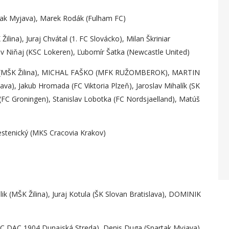
tak Myjava), Marek Rodák (Fulham FC)
lina), Juraj Chvátal (1. FC Slovácko), Milan Škriniar
lav Niňaj (KSC Lokeren), Ľubomír Šatka (Newcastle United)
lek (MŠK Žilina), MICHAL FAŠKO (MFK RUŽOMBEROK), MARTIN
, Jakub Hromada (FC Viktoria Plzeň), Jaroslav Mihalík (SK
 (FC Groningen), Stanislav Lobotka (FC Nordsjaelland), Matúš
stenický (MKS Cracovia Krakov)
ik (MŠK Žilina), Juraj Kotula (ŠK Slovan Bratislava), DOMINIK
(FC DAC 1904 Dunajská Streda), Denis Duga (Spartak Myjava),