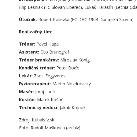
Filip Lesniak (FC Slovan Liberec), Lukáš Haraslín (Lechia Gd
Útočník:
Róbert Polievka (FC DAC 1904 Dunajská Streda)
Realizačný tím:
Tréner:
Pavel Hapal
Asistent:
Oto Brunegraf
Tréner brankárov:
Miroslav König
Kondičný tréner:
Peter Boďo
Lekár:
Zsolt Fegyveres
Fyzioterapeut:
Martin Nozdrovický
Masér:
Juraj Ludík
Kustód:
Marek Košáň
Technický vedúci:
Jakub Kojnok
Zdroj: futbalsfz.sk
Foto: Rudolf Maškurica (archív)