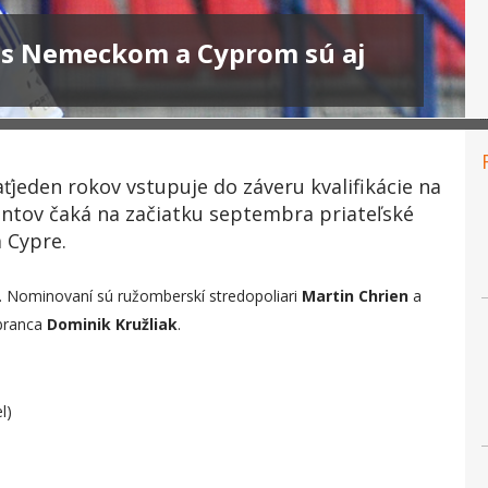
y s Nemeckom a Cyprom sú aj
ťjeden rokov vstupuje do záveru kvalifikácie na
antov čaká na začiatku septembra priateľské
 Cypre.
b. Nominovaní sú ružomberskí stredopoliari
Martin Chrien
a
obranca
Dominik Kružliak
.
l)
)