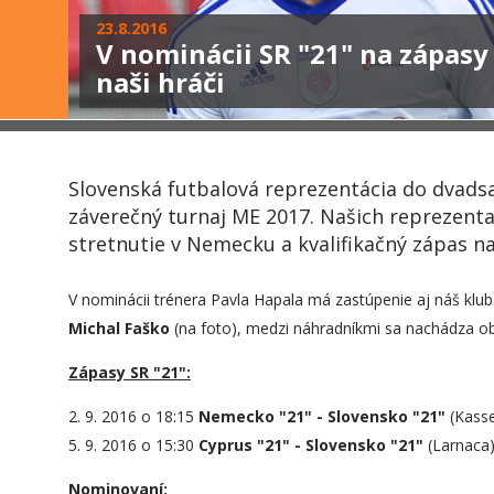
23.8.2016
V nominácii SR "21" na zápas
naši hráči
Slovenská futbalová reprezentácia do dvadsa
záverečný turnaj ME 2017. Našich reprezent
stretnutie v Nemecku a kvalifikačný zápas na
V nominácii trénera Pavla Hapala má zastúpenie aj náš klu
Michal Faško
(na foto), medzi náhradníkmi sa nachádza 
Zápasy SR "21":
2. 9. 2016 o 18:15
Nemecko "21" - Slovensko "21"
(Kasse
5. 9. 2016 o 15:30
Cyprus "21" - Slovensko "21"
(Larnaca
Nominovaní: