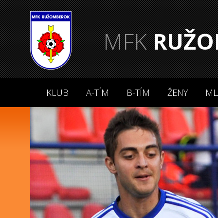
MFK
RUŽO
KLUB
A-TÍM
B-TÍM
ŽENY
ML