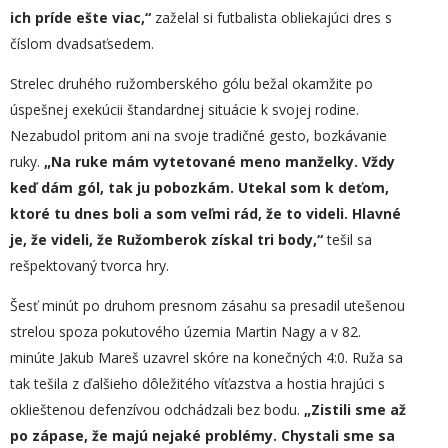
ich príde ešte viac,“
zaželal si futbalista obliekajúci dres s
číslom dvadsaťsedem.
Strelec druhého ružomberského gólu bežal okamžite po
úspešnej exekúcii štandardnej situácie k svojej rodine.
Nezabudol pritom ani na svoje tradičné gesto, bozkávanie
ruky.
„
Na ruke mám vytetované meno manželky. Vždy
keď dám gól, tak ju pobozkám.
U
tekal som k deťom,
ktoré tu dnes boli a som veľmi rád, že to videli. Hlavné
je, že videli, že Ružomberok získal tri body,“
tešil sa
rešpektovaný tvorca hry.
Šesť minút po druhom presnom zásahu sa presadil utešenou
strelou spoza pokutového územia Martin Nagy a v 82.
minúte Jakub Mareš uzavrel skóre na konečných 4:0. Ruža sa
tak tešila z ďalšieho dôležitého víťazstva a hostia hrajúci s
oklieštenou defenzívou odchádzali bez bodu.
„
Zist
i
li sme až
po zápase, že majú nejaké problémy.
Chystali sme sa