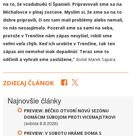
na to,
že
vzadu
budú
tí Španieli.
Pripravovali sme sa na
Michalovce v plnej zostave.
Myslím si, že sme sa na to
dobre pripravili, či oni tam mali problémy alebo nemali,
to nás nezaujímalo. Pozerali sme sa sami na seba,
pretože v Trenčíne nám zápas nevyšiel, robili sme
veľmi veľa chýb. Keď ich urobíte v Trenčíne, tak ten
zápas ani nemohol inak dopadnúť. Teraz
sme to
odčinili a
vyhrali sme zaslúžene,“
dodal Marek Sapara.
ZDIEĽAJ ČLÁNOK
Najnovšie články
PREVIEW: BÉČKO OTVORÍ NOVÚ SEZÓNU
DOMÁCIM SÚBOJOM PROTI VICEMAJSTROVI
(sobota 8.8.2026)
PREVIEW: V SOBOTU HRÁME DOMA S