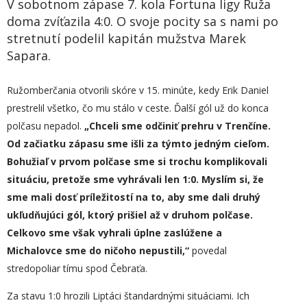
V sobotnom zápase 7. kola Fortuna ligy Ruža
doma zvíťazila 4:0. O svoje pocity sa s nami po
stretnutí podelil kapitán mužstva Marek
Sapara.
Ružomberčania otvorili skóre v 15. minúte, kedy Erik Daniel
prestrelil všetko, čo mu stálo v ceste. Ďalší gól už do konca
polčasu nepadol.
„
Chceli sme odčiniť prehru v Trenčíne.
Od začiatku zápasu sme išli za týmto jedným cieľom.
Bohužiaľ v prvom polčase sme si trochu komplikovali
situáciu, pretože sme vyhrávali len 1:0. Myslím si, že
sme mali dosť príležitostí na to, aby sme dali druhý
ukľudňujúci gól, ktorý prišiel až v druhom polčase.
Celkovo sme však vyhrali úplne zaslúžene a
Michalovce sme do ničoho nepustili,“
povedal
stredopoliar tímu spod Čebraťa.
Za stavu 1:0 hrozili Liptáci štandardnými situáciami. Ich