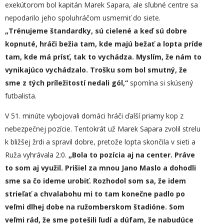
exekútorom bol kapitán Marek Sapara, ale sľubné centre sa
nepodarilo jeho spoluhráčom usmerniť do siete.
„
Trénujeme štandardky, sú cielené a keď sú dobre
kopnuté, hráči bežia tam, kde majú bežať a lopta príde
tam, kde má prísť,
tak to vychádza
. Myslím, že nám to
vynikajúco
vychádzalo.
Trošku som bol smutný, že
sme z tých príležitostí nedali gól,“
spomína si skúsený
futbalista.
V 51. minúte vybojovali domáci hráči ďalší priamy kop z
nebezpečnej pozície. Tentokrát už Marek Sapara zvolil strelu
k bližšej žrdi a spravil dobre, pretože lopta skončila v sieti a
Ruža vyhrávala 2:0.
„
Bola to pozícia aj na center. Práve
to som aj využil. Prišiel za mnou Jano Maslo a dohodli
sme sa čo ideme urobiť. Rozhodol som sa, že idem
strieľať a chva
l
abohu mi to tam konečne padlo po
veľmi dlhej dobe na ružomberskom štadióne. Som
veľmi rád, že sme potešili ľudí a dúfam, ž
e nabudúce