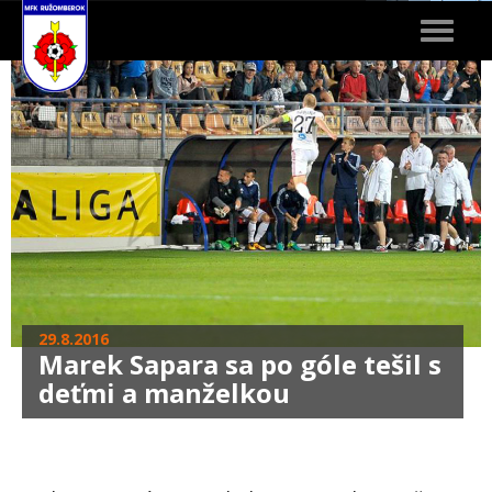
Toggle
navigat
29.8.2016
Marek Sapara sa po góle tešil s
deťmi a manželkou