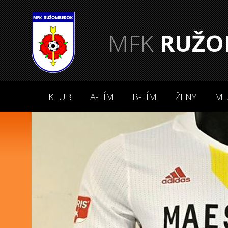
MFK
RUŽO
KLUB
A-TÍM
B-TÍM
ŽENY
ML