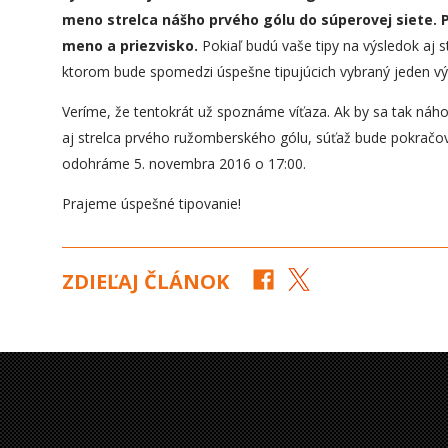
meno strelca nášho prvého gólu do súperovej siete. P
meno a priezvisko.
Pokiaľ budú vaše tipy na výsledok aj 
ktorom bude spomedzi úspešne tipujúcich vybraný jeden vý
Veríme, že tentokrát už spoznáme víťaza. Ak by sa tak náho
aj strelca prvého ružomberského gólu, súťaž bude pokračo
odohráme 5. novembra 2016 o 17:00.
Prajeme úspešné tipovanie!
ZDIEĽAJ ČLÁNOK