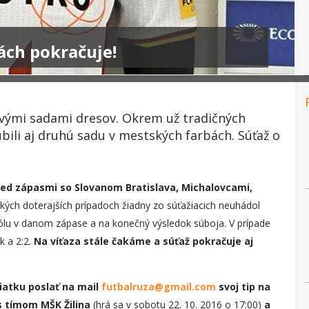
ách pokračuje!
ovými sadami dresov. Okrem už tradičných
úbili aj druhú sadu v mestských farbách. Súťaž o
pred zápasmi so Slovanom Bratislava, Michalovcami,
tkých doterajších prípadoch žiadny zo súťažiacich neuhádol
ólu v danom zápase a na konečný výsledok súboja. V prípade
k a 2:2.
Na víťaza stále čakáme a súťaž pokračuje aj
piatku poslať na mail
futbalruza@gmail.com
svoj tip na
 s tímom
MŠK Žilina
(hrá sa v sobotu 22. 10. 2016 o 17:00)
a