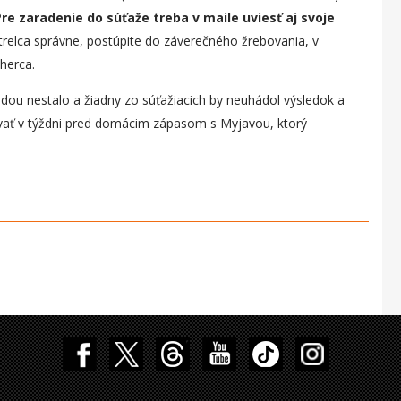
re zaradenie do súťaže treba v maile uviesť aj svoje
strelca správne, postúpite do záverečného žrebovania, v
herca.
dou nestalo a žiadny zo súťažiacich by neuhádol výsledok a
vať v týždni pred domácim zápasom s Myjavou, ktorý