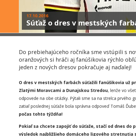
17.10.2016
Súťaž o dres v mestských farb
Do prebiehajúceho ročníka sme vstúpili s n
oranžových si hráči aj fanúšikovia rýchlo obľ
jeden z nových dresov pokračuje aj naďalej!
O dres v mestských farbách súťažili fanúšikovia už 
Zlatými Moravcami
a Dunajskou Stredou
, lenže vo vše
odpovede na obe otázky. Pýtali sme sa na strelca prvého g
zatiaľ poslednej súťaže bola správna odpoveď Tomáš Ďube
počas tohto týždňa!
Pokiaľ sa chcete zapojiť do súťaže, stačí od dnes do 
výsledok najbližšieho domáceho ligového stretnutia