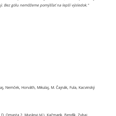
eľný. Bez gólu nemôžeme pomýšľať na lepší výsledok."
tkaj, Nemček, Horváth, Mikulaj, M. Čajnák, Fula, Kacvinský
, D. Omasta 2, Murányi (vl.), Kačmarik, Bendík, Zubaj