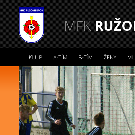
MFK
RUŽO
KLUB
A-TÍM
B-TÍM
ŽENY
ML