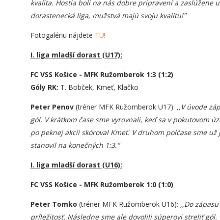
kvalita. Hostia boli na nás dobre pripravení a zaslúžene u
dorastenecká liga, mužstvá majú svoju kvalitu!"
Fotogalériu nájdete
TU
!
I. liga mladší dorast (U17):
FC VSS Košice - MFK Ružomberok 1:3 (1:2)
Góly RK:
T. Bobček, Kmeť, Klačko
Peter Penov
(tréner MFK Ružomberok U17):
,,V úvode záp
gól. V krátkom čase sme vyrovnali, keď sa v pokutovom ú
po peknej akcii skóroval Kmeť. V druhom polčase sme už 
stanovil na konečných 1:3."
I. liga mladší dorast (U16):
FC VSS Košice - MFK Ružomberok 1:0 (1:0)
Peter Tomko
(tréner MFK Ružomberok U16):
,,Do zápasu 
príležitosť. Následne sme ale dovolili súperovi streliť gól