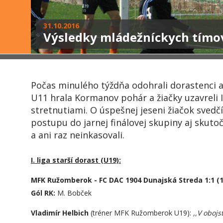
31.10.2016
Výsledky mládežníckych tímo
Počas minulého týždňa odohrali dorastenci a ž
U11 hrala Kormanov pohár a žiačky uzavreli I
stretnutiami. O úspešnej jeseni žiačok sve
postupu do jarnej finálovej skupiny aj skutoč
a ani raz neinkasovali.
I. liga starší dorast (U19):
MFK Ružomberok - FC DAC 1904 Dunajská Streda 1:1 (1
Gól RK:
M. Bobček
Vladimír Helbich
(tréner MFK Ružomberok U19):
,,V oboj