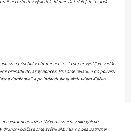
hrali nerozhodný výsledok. Ideme však ďalej. Je to prvá
asu sme pôsobili v obrane neisto, čo súper využil vo vedúci
zemí presadil dôrazný Bobček. Hru sme ovládli a do polčasu
jasne dominovali a po individuálnej akcii Adam Klačko
sme vstúpili odvážne. Vytvorili sme si veľkú gólovú
. V druhom polčase sme zvýšili aktivitu, no bez patričnej