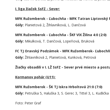
I. liga žiačok SsFZ - Sever:
MFK Ružomberok - Ľubochňa - MFK Tatran Liptovský Mi
Góly:
Planietová 2, Žihlavníková, L. Dančová
MFK Ružomberok - Ľubochňa - ŠKF VIX Žilina 4:0 (2:0)
Góly:
Mikulková, T. Dančová, Lopeňová, Bruková
FC TJ Oravský Podzámok - MFK Ružomberok- Ľubochňa 
Góly:
Žihlavníková 2, Planietová, Kunková, Petrová
Žiačky obsadili v I. LŽ SsFZ - Sever prvé miesto a post
Kormanov pohár (U11):
MFK Ružomberok - ŠK TJ Iskra Hrboltová 21:0 (7:0)
Góly:
Petruška 5, Haluška 3, S. Gerec 3, Tittel 3, L. Kudlička
Foto: Peter Graf