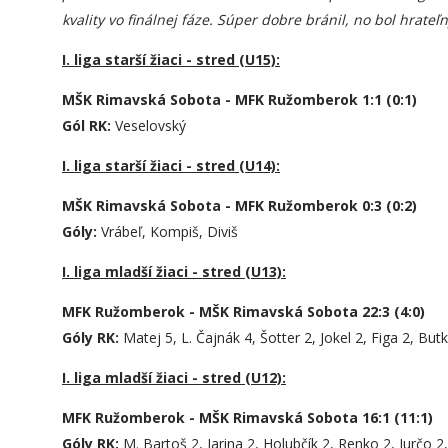
kvality vo finálnej fáze. Súper dobre bránil, no bol hrat
I. liga starší žiaci - stred (U15):
MŠK Rimavská Sobota - MFK Ružomberok 1:1 (0:1)
Gól RK:
Veselovský
I. liga starší žiaci - stred (U14):
MŠK Rimavská Sobota - MFK Ružomberok 0:3 (0:2)
Góly:
Vrábeľ, Kompiš, Diviš
I. liga mladší žiaci - stred (U13):
MFK Ružomberok - MŠK Rimavská Sobota 22:3 (4:0)
Góly RK:
Matej 5, L. Čajnák 4, Šotter 2, Jokel 2, Figa 2, Bu
I. liga mladší žiaci - stred (U12):
MFK Ružomberok - MŠK Rimavská Sobota 16:1 (11:1)
Góly RK:
M. Bartoš 2, Jarina 2, Holubčík 2, Renko 2, Jurčo 2