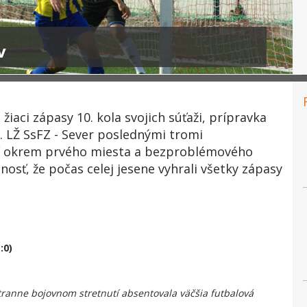
v
iaci zápasy 10. kola svojich súťaži, prípravka
. LŽ SsFZ - Sever poslednými tromi
dčí okrem prvého miesta a bezproblémového
nosť, že počas celej jesene vyhrali všetky zápasy
:0)
stranne bojovnom stretnutí absentovala väčšia futbalová