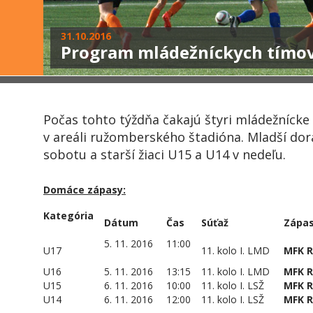
31.10.2016
Program mládežníckych tímo
Počas tohto týždňa čakajú štyri mládežníck
v areáli ružomberského štadióna. Mladší dor
sobotu a starší žiaci U15 a U14 v nedeľu.
Domáce zápasy:
Kategória
Dátum
Čas
Súťaž
Zápa
5. 11. 2016
11:00
U17
11. kolo I. LMD
MFK 
U16
5. 11. 2016
13:15
11. kolo I. LMD
MFK 
U15
6. 11. 2016
10:00
11. kolo I. LSŽ
MFK 
U14
6. 11. 2016
12:00
11. kolo I. LSŽ
MFK 