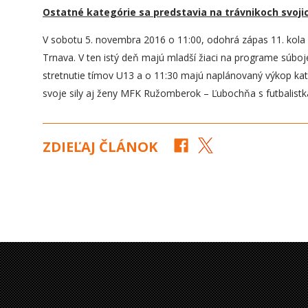
Ostatné kategórie sa predstavia na trávnikoch svoji
V sobotu 5. novembra 2016 o 11:00, odohrá zápas 11. kola
Trnava. V ten istý deň majú mladší žiaci na programe súboj
stretnutie tímov U13 a o 11:30 majú naplánovaný výkop kateg
svoje sily aj ženy MFK Ružomberok – Ľubochňa s futbalis
ZDIEĽAJ ČLÁNOK