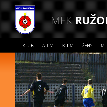
MFK
RUŽO
KLUB
A-TÍM
B-TÍM
ŽENY
ML