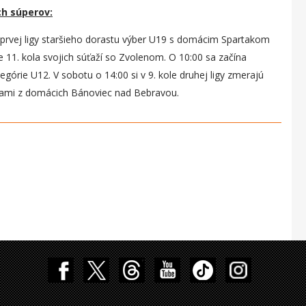
ch súperov:
 prvej ligy staršieho dorastu výber U19 s domácim Spartakom
e 11. kola svojich súťaží so Zvolenom. O 10:00 sa začína
órie U12. V sobotu o 14:00 si v 9. kole druhej ligy zmerajú
tkami z domácich Bánoviec nad Bebravou.