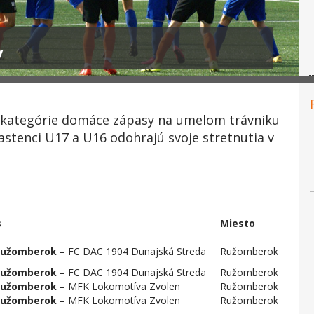
v
e kategórie domáce zápasy na umelom trávniku
astenci U17 a U16 odohrajú svoje stretnutia v
s
Miesto
Ružomberok
– FC DAC 1904 Dunajská Streda
Ružomberok
Ružomberok
– FC DAC 1904 Dunajská Streda
Ružomberok
Ružomberok
– MFK Lokomotíva Zvolen
Ružomberok
Ružomberok
– MFK Lokomotíva Zvolen
Ružomberok