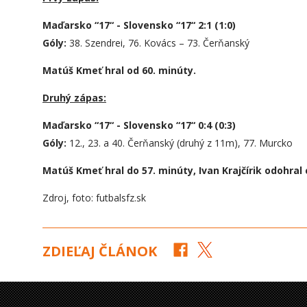
Maďarsko “17“ - Slovensko “17“ 2:1 (1:0)
Góly:
38. Szendrei, 76. Kovács – 73. Čerňanský
Matúš Kmeť hral od 60. minúty.
Druhý zápas:
Maďarsko “17“ - Slovensko “17“ 0:4 (0:3)
Góly:
12., 23. a 40. Čerňanský (druhý z 11m), 77. Murcko
Matúš Kmeť hral do 57. minúty, Ivan Krajčírik odohral 
Zdroj, foto: futbalsfz.sk
ZDIEĽAJ ČLÁNOK