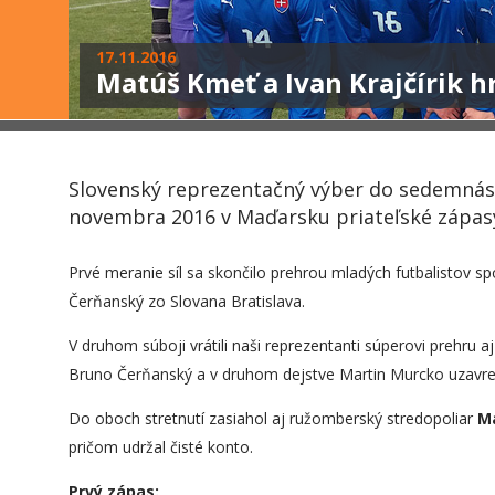
17.11.2016
Matúš Kmeť a Ivan Krajčírik hr
Slovenský reprezentačný výber do sedemnásť 
novembra 2016 v Maďarsku priateľské zápas
Prvé meranie síl sa skončilo prehrou mladých futbalistov s
Čerňanský zo Slovana Bratislava.
V druhom súboji vrátili naši reprezentanti súperovi prehru a
Bruno Čerňanský a v druhom dejstve Martin Murcko uzavrel
Do oboch stretnutí zasiahol aj ružomberský stredopoliar
M
pričom udržal čisté konto.
Prvý zápas: