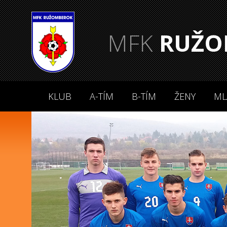
MFK
RUŽO
KLUB
A-TÍM
B-TÍM
ŽENY
ML