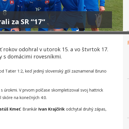
ali za SR “17“
rokov odohral v utorok 15. a vo štvrtok 17.
y s domácimi rovesníkmi.
pod Tatier 1:2, keď jediný slovenský gól zaznamenal Bruno
j s úrokmi. V prvom polčase skompletizoval svoj hattrick
 skóre na konečných 4:0.
atúš Kmeť
. Brankár
Ivan Krajčírik
odchytal druhý zápas,