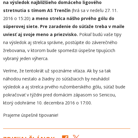
na výsledok najbližšieho domáceho ligového
stretnutia s tímom
AS Trenčín
(hrá sa v nedeľu 27. 11.
2016 o 15:20)
a meno strelca nášho prvého gólu do
súperovej siete. Pre zaradenie do súťaže treba v maile
uviesť aj svoje meno a priezvisko.
Pokiaľ budú vaše tipy
na výsledok aj strelca správne, postúpite do záverečného
žrebovania, v ktorom bude spomedzi úspešne tipujúcich
vybraný jeden výherca.
Veríme, že tentokrát už spoznáme víťaza. Ak by sa tak
náhodou nestalo a žiadny zo súťažiacich by neuhádol
výsledok a aj strelca prvého ružomberského gólu, súťaž bude
pokračovať v týždni pred domácim zápasom so Senicou,
ktorý odohráme 10. decembra 2016 o 17:00.
Prajeme úspešné tipovanie!