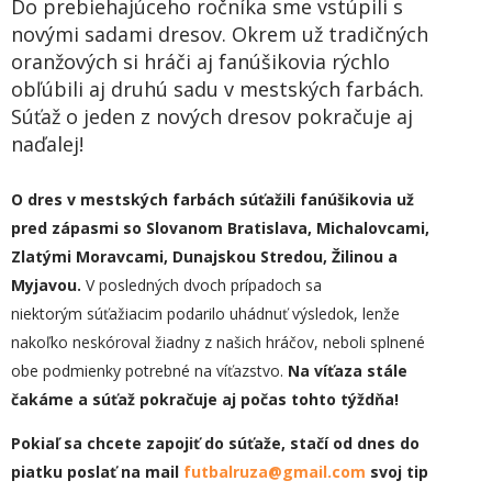
Do prebiehajúceho ročníka sme vstúpili s
novými sadami dresov. Okrem už tradičných
oranžových si hráči aj fanúšikovia rýchlo
obľúbili aj druhú sadu v mestských farbách.
Súťaž o jeden z nových dresov pokračuje aj
naďalej!
O dres v mestských farbách súťažili fanúšikovia už
pred zápasmi so Slovanom Bratislava, Michalovcami,
Zlatými Moravcami, Dunajskou Stredou, Žilinou
a
Myjavou
.
V posledných dvoch prípadoch sa
niektorým súťažiacim podarilo uhádnuť výsledok, lenže
nakoľko neskóroval žiadny z našich hráčov, neboli splnené
obe podmienky potrebné na víťazstvo.
Na víťaza stále
čakáme a súťaž pokračuje aj počas tohto týždňa!
Pokiaľ sa chcete zapojiť do súťaže, stačí od dnes do
piatku poslať na mail
futbalruza@gmail.com
svoj tip