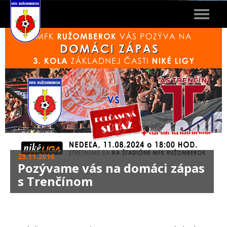
Toggle
navigat
23.11.2016
Pozývame vás na domáci zápas
s Trenčínom