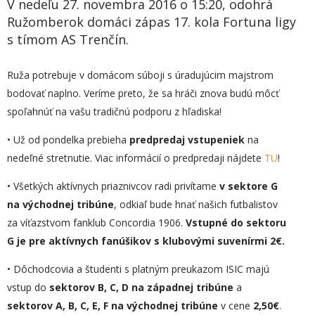
V nedeľu 27. novembra 2016 o 15:20, odohrá
Ružomberok domáci zápas 17. kola Fortuna ligy
s tímom AS Trenčín.
Ruža potrebuje v domácom súboji s úradujúcim majstrom
bodovať naplno. Veríme preto, že sa hráči znova budú môcť
spoľahnúť na vašu tradičnú podporu z hľadiska!
• Už od pondelka prebieha
predpredaj vstupeniek
na
nedeľné stretnutie. Viac informácií o predpredaji nájdete
TU
!
• Všetkých aktívnych priaznivcov radi privítame
v sektore G
na východnej tribúne
, odkiaľ bude hnať našich futbalistov
za víťazstvom fanklub Concordia 1906.
Vstupné do sektoru
G je pre aktívnych fanúšikov s klubovými suvenírmi 2€.
• Dôchodcovia a študenti s platným preukazom ISIC majú
vstup do
sektorov B, C, D na západnej tribúne
a
sektorov A, B, C, E, F na východnej tribúne
v cene
2,50
€
.