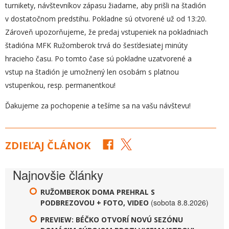
turnikety, návštevníkov zápasu žiadame, aby prišli na štadión
v dostatočnom predstihu. Pokladne sú otvorené už od 13:20.
Zároveň upozorňujeme, že predaj vstupeniek na pokladniach
štadióna MFK Ružomberok trvá do šesťdesiatej minúty
hracieho času. Po tomto čase sú pokladne uzatvorené a
vstup na štadión je umožnený len osobám s platnou
vstupenkou, resp. permanentkou!
Ďakujeme za pochopenie a tešíme sa na vašu návštevu!
ZDIEĽAJ ČLÁNOK
Najnovšie články
RUŽOMBEROK DOMA PREHRAL S
(sobota 8.8.2026)
PODBREZOVOU + FOTO, VIDEO
PREVIEW: BÉČKO OTVORÍ NOVÚ SEZÓNU