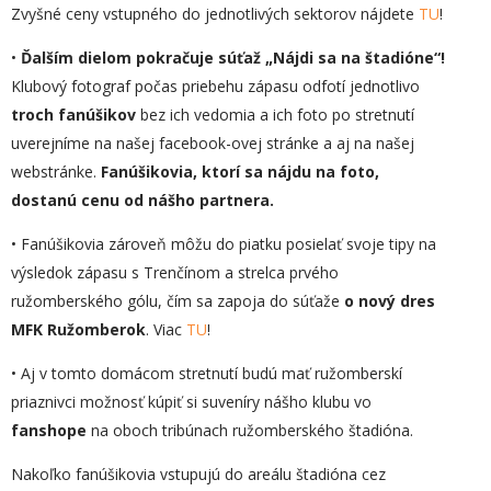
Zvyšné ceny vstupného do jednotlivých sektorov nájdete
TU
!
•
Ďalším dielom pokračuje súťaž
„
Nájdi sa na štadióne“!
Klubový fotograf počas priebehu zápasu odfotí jednotlivo
troch fanúšikov
bez ich vedomia a ich foto po stretnutí
uverejníme na našej facebook-ovej stránke a aj na našej
webstránke.
Fanúšikovia, ktorí sa nájdu na foto,
dostanú cenu od nášho partnera.
• Fanúšikovia zároveň môžu do piatku posielať svoje tipy na
výsledok zápasu s Trenčínom a strelca prvého
ružomberského gólu, čím sa zapoja do súťaže
o nový dres
MFK Ružomberok
. Viac
TU
!
• Aj v tomto domácom stretnutí budú mať ružomberskí
priaznivci možnosť kúpiť si suveníry nášho klubu vo
fanshope
na oboch tribúnach ružomberského štadióna.
Nakoľko fanúšikovia vstupujú do areálu štadióna cez