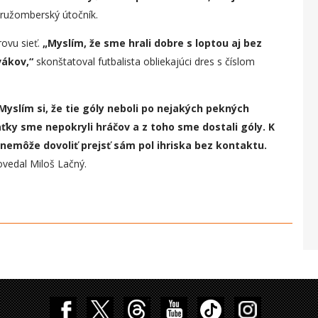
 ružomberský útočník.
rovu sieť.
„
Myslím, že sme hrali dobre s loptou aj bez
vákov,“
skonštatoval futbalista obliekajúci dres s číslom
Myslím si, že tie góly neboli po nejakých pekných
äťky sme nepokryli hráčov a z toho sme dostali góly. K
 nemôže dovoliť prejsť sám pol ihriska bez kontaktu.
vedal Miloš Lačný.