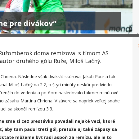
vne pre divákov“
y Ružomberok doma remizoval s tímom AS
 autor druhého gólu Ruže, Miloš Lačný.
 Chriena. Následne však dvakrát skóroval Jakub Paur a tak
nal Miloš Lačný na 2:2, o štyri minúty neskôr predviedol
 Trenčín do vedenia a po ňom nasledovalo takmer minútové
ho zásahu Martina Chriena. V závere sa napriek veľkej snahe
el sa skončil remízou 3:3.
ne
sme si cez prestávku povedali
nejaké veci, ktoré
iť, aby tam padol tretí gól, pretože aj také zápasy sa
 podstate môžeme byť radi aspoň
za
remíz
u
, ale je to