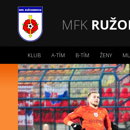
MFK
RUŽO
KLUB
A-TÍM
B-TÍM
ŽENY
ML