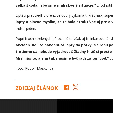
veľká škoda, lebo sme mali skvelé situácie,“
zhodnotil
Liptáci predviedli v ofenzíve dobrý výkon a trikrát napli súpe
lopty a hlavne myslím, že to bolo atraktívne aj pre di
tridsaťjeden.
Popri troch strelených góloch sú tu však aj tri inkasované.
„
akciách. Boli to nakopnuté lopty do päťky. Na rohu p
tretiemu sa nebude vyjadrovať. Žiadny hráč si proste
Mrzí nás to, ale aj tak musíme byť radi za ten bod,“
po
Foto: Rudolf Maškurica
ZDIEĽAJ ČLÁNOK