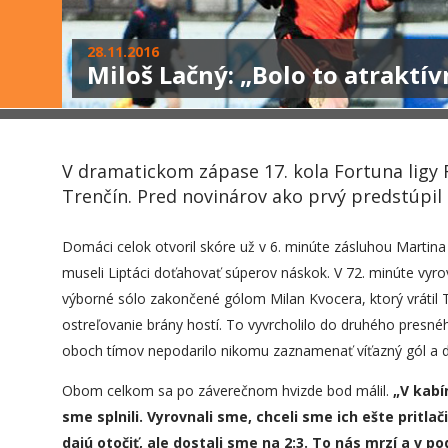
28.11.2016
Miloš Lačný: „Bolo to atraktí
V dramatickom zápase 17. kola Fortuna lig
Trenčín. Pred novinárov ako prvý predstúpil
Domáci celok otvoril skóre už v 6. minúte zásluhou Martina
museli Liptáci doťahovať súperov náskok. V 72. minúte vyrov
výborné sólo zakončené gólom Milan Kvocera, ktorý vrátil
ostreľovanie brány hostí. To vyvrcholilo do druhého presné
oboch tímov nepodarilo nikomu zaznamenať víťazný gól a du
Obom celkom sa po záverečnom hvizde bod málil.
„
V
kabí
sme splnili. Vyrovnali sme, chceli sme ich ešte pritlač
dajú otočiť, ale dostali sme na 2:3. To nás mrzí a v