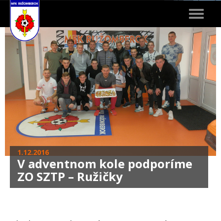
Toggle
navigat
1.12.2016
V adventnom kole podporíme
ZO SZTP – Ružičky