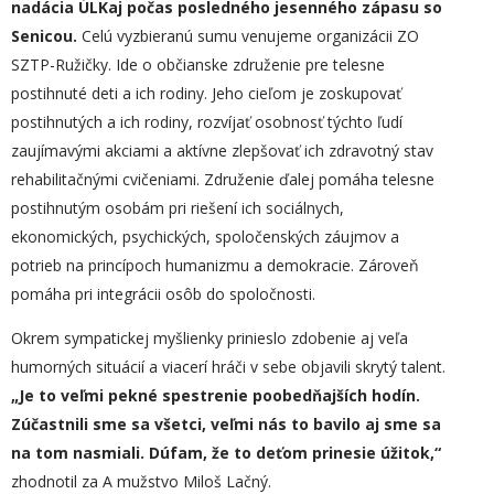
nadácia ÚLK
aj
počas posledného jesenného zápasu so
Senicou
.
Celú vyzbieranú sumu venujeme organizácii ZO
SZTP-Ružičky. Ide o občianske združenie pre telesne
postihnuté deti a ich rodiny. Jeho cieľom je zoskupovať
postihnutých a ich rodiny, rozvíjať osobnosť týchto ľudí
zaujímavými akciami a aktívne zlepšovať ich zdravotný stav
rehabilitačnými cvičeniami. Združenie ďalej pomáha telesne
postihnutým osobám pri riešení ich sociálnych,
ekonomických, psychických, spoločenských záujmov a
potrieb na princípoch humanizmu a demokracie. Zároveň
pomáha pri integrácii osôb do spoločnosti.
Okrem sympatickej myšlienky prinieslo zdobenie aj veľa
humorných situácií a viacerí hráči v sebe objavili skrytý talent.
„
Je to veľmi pekné spestrenie poobedňajších hodín.
Zúčastnili sme sa všetci, veľmi nás to bavilo aj sme sa
na tom nasmiali. Dúfam, že to deťom prinesie úžitok,“
zhodnotil za A mužstvo Miloš Lačný.