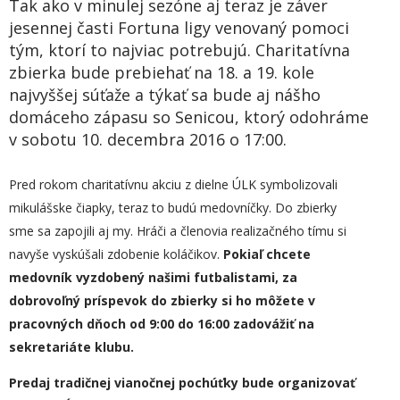
Tak ako v minulej sezóne aj teraz je záver
jesennej časti Fortuna ligy venovaný pomoci
tým, ktorí to najviac potrebujú. Charitatívna
zbierka bude prebiehať na 18. a 19. kole
najvyššej súťaže a týkať sa bude aj nášho
domáceho zápasu so Senicou, ktorý odohráme
v sobotu 10. decembra 2016 o 17:00.
Pred rokom charitatívnu akciu z dielne ÚLK symbolizovali
mikulášske čiapky, teraz to budú medovníčky. Do zbierky
sme sa zapojili aj my. Hráči a členovia realizačného tímu si
navyše vyskúšali zdobenie koláčikov.
Pokiaľ chcete
medovník
vyzdobený našimi futbalistami, za
dobrovoľný príspevok do zbierky si ho môžete v
pracovných dňoch od 9:00 do 16:00 zadovážiť na
sekretariáte klubu.
Predaj tradičnej vianočnej pochúťky bude
organizovať