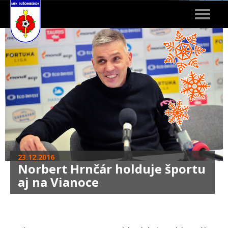
Toggle
navigat
23.12.2016
Norbert Hrnčár holduje športu
aj na Vianoce