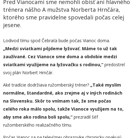
Pred Vianocami sme nemohli obísť ani hlavného
trénera nášho A mužstva Norberta Hrnčára,
ktorého sme pravidelne spovedali počas celej
jesene.
Lodivod tímu spod Čebraťa bude počas Vianoc doma.
„
Medzi sviatkami pôjdeme lyžovať. Máme to už tak
zaužívané. Cez Vianoce sme doma a obdobie medzi
sviatkami využijeme na lyžovačku s rodinou,“
predostrel
svoj plán Norbert Hrnčár.
Aké tradície dodržiava ružomberský tréner?
„
Také myslím
normálne, štandardné, ako zrejme aj v iných rodin
ác
h
na
Slovensku. Skôr to vnímam tak, že sme počas
celého roka málo spolu, takže Vianoce využijem na to,
aby sme ako rodina boli spolu,“
prezradil šéf
ružomberského realizačného tímu.
Počas Vianoc sa na televíznej obrazovke chronicky opakujú