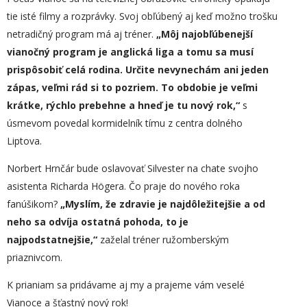
tie isté filmy a rozprávky. Svoj obľúbený aj keď možno trošku
netradičný program má aj tréner.
„
Môj najobľúbenejší
vianočný program je anglická liga a tomu sa musí
prispôsobiť celá rodina. Určite nevynechám ani jeden
zápas, veľmi rád si to pozriem. To obdobie je veľmi
krátke, rýchlo prebehne a hneď je tu nový rok,“
s
úsmevom povedal kormidelník tímu z centra dolného
Liptova.
Norbert Hrnčár bude oslavovať Silvester na chate svojho
asistenta Richarda Högera. Čo praje do nového roka
fanúšikom?
„
Myslím, že zdravie je najdôležitejšie a od
neho sa odvíja ostatná pohoda, to je
najpodstatnejšie,“
zaželal tréner ružomberským
priaznivcom.
K prianiam sa pridávame aj my a prajeme vám veselé
Vianoce a šťastný nový rok!