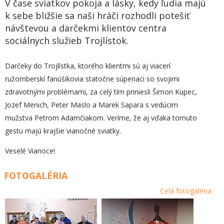
V čase sviatkov pokoja a lásky, kedy ľudia majú
k sebe bližšie sa naši hráči rozhodli potešiť
návštevou a darčekmi klientov centra
sociálnych služieb Trojlístok.
Darčeky do Trojlístka, ktorého klientmi sú aj viacerí
ružomberskí fanúšikovia statočne súperiaci so svojimi
zdravotnými problémami, za celý tím priniesli Šimon Kupec,
Jozef Menich, Peter Maslo a Marek Sapara s vedúcim
mužstva Petrom Adamčiakom. Veríme, že aj vďaka tomuto
gestu majú krajšie vianočné sviatky.
Veselé Vianoce!
FOTOGALÉRIA
Celá fotogaléria