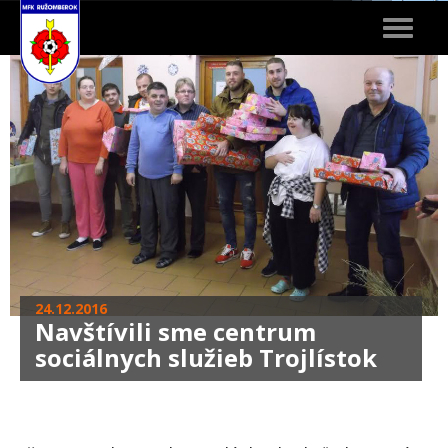
Toggle
navigat
24.12.2016
Navštívili sme centrum
sociálnych služieb Trojlístok