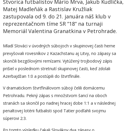
Štvorica futbalistov Mário Mrva, Jakub Kudlička,
Matej Madleňák a Rastislav Kružliak
zastupovala od 9. do 21. januára náš klub v
reprezentačnom tíme SR “18“ na turnaji
Memoriál Valentina Granatkina v Petrohrade.
Mladí Slováci v úvodných súbojoch v skupinovej časti herne
prevyšovali rovesníkov z Kazachstanu aj Litvy, no zápasy sa
skončili bezgólovými remízami. Vytúžený trojbodový zápis
prišiel v poslednom stretnutí skupinovej časti, keď zdolali
Azerbajdžan 1:0 a postúpili do štvrťfinále.
V dramatickom štvrťfinálovom súboji čelili domácemu
Petrohradu. Pekný zápas s množstvom šancí na oboch
stranách sa skončil po riadnej hracej dobe 1:1 a v následnej
penaltovej lotérii futbalisti spod Tatier podľahli svojmu
súperovi 2:3.
Po tomto výsledku čakali Slovákov dva zápasy o