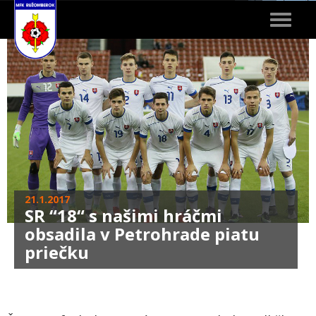
Toggle
navigat
21.1.2017
SR “18“ s našimi hráčmi
obsadila v Petrohrade piatu
priečku