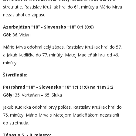
stretnutie, Rastislav Kružliak hral do 61. minúty a Mário Mrva
nezasiahol do zápasu.
Azerbajdžan “18“ - Slovensko “18“ 0:1 (0:0)
Gól:
86. Vician
Mário Mrva odohral celý zápas, Rastislav Kružliak hral do 57.
a Jakub Kudlička do 77. minúty, Matej Madleňák hral od 46.
minúty.
Štvrťfinále:
Petrohrad “18“ - Slovensko “18“ 1:1 (1:0) na 11m 3:2
Góly:
35. Vartaňan – 65. Sluka
Jakub Kudlička odohral prvý polčas, Rastislav Kružliak hral do
75. minúty, Mário Mrva s Matejom Madleňákom nezasiahli
do stretnutia.
Zápas o 5. - 8. miesto: