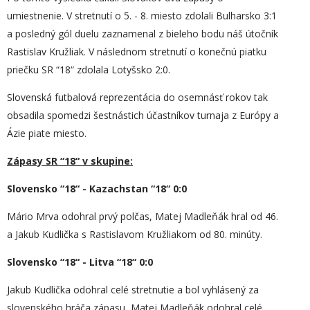
umiestnenie. V stretnutí o 5. - 8. miesto zdolali Bulharsko 3:1
a posledný gól duelu zaznamenal z bieleho bodu náš útočník
Rastislav Kružliak. V následnom stretnutí o konečnú piatku
priečku SR “18“ zdolala Lotyšsko 2:0.
Slovenská futbalová reprezentácia do osemnásť rokov tak
obsadila spomedzi šestnástich účastníkov turnaja z Európy a
Ázie piate miesto.
Zápasy SR “18“ v skupine:
Slovensko “18“ - Kazachstan “18“ 0:0
Mário Mrva odohral prvý polčas, Matej Madleňák hral od 46.
a Jakub Kudlička s Rastislavom Kružliakom od 80. minúty.
Slovensko “18“ - Litva “18“ 0:0
Jakub Kudlička odohral celé stretnutie a bol vyhlásený za
slovenského hráča zápasu, Matej Madleňák odohral celé