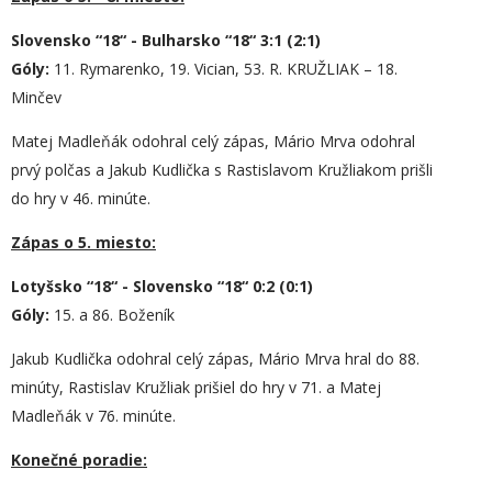
Slovensko “18“ -
Bulharsko “18“ 3:1 (2:1)
Góly:
11. Rymarenko, 19. Vician, 53. R. KRUŽLIAK – 18.
Minčev
Matej Madleňák odohral celý zápas, Mário Mrva odohral
prvý polčas a Jakub Kudlička s Rastislavom Kružliakom prišli
do hry v 46. minúte.
Zápas o 5. miesto:
Lotyšsko “18“ -
Slovensko “18“
0:2 (0:1)
Góly:
15. a 86. Boženík
Jakub Kudlička odohral celý zápas, Mário Mrva hral do 88.
minúty, Rastislav Kružliak prišiel do hry v 71. a Matej
Madleňák v 76. minúte.
Konečné poradie: