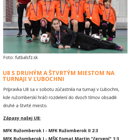
Foto: futbalsfz.sk
U8 S DRUHÝM A ŠTVRTÝM MIESTOM NA
TURNAJI V ĽUBOCHNI
Prípravka U8 sa v sobotu zúčastnila na turnaji v Ľubochni,
kde ružomberskí hráči rozdelení do dvoch tímov obsadili
druhé a štvrté miesto.
Zápasy našej U8:
MFK Ružomberok I - MFK Ružomberok II 2:3
MFK Ružomberok I - MŠK Fomat Martin "červení" 1:3