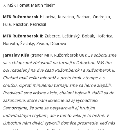
7. MŠK Fomat Martin "bieli"
MFK Ružomberok I:
Lacina, Kuracina, Bachan, Ondrejka,
Fula, Pazstor, Petrezsil
MFK Ružomberok II:
Zuberec, Leštinský, Bobák, Hoferica,
Horváth, Švichký, Zvada, Dúbrava
Jaroslav Kiša
(tréner MFK Ružomberok U8):
,,V sobotu sme
sa s chlapcami zúčastnili na turnaji v Ľubochni. Náš tím
bol rozdelený na dve časti Ružomberok I a Ružomberok II.
Chalani mali veľkú minutáž a preto hrali v tempe a s
chuťou. Oproti minulému turnaju sme sa herne zlepšili.
Predviedli sme krásne akcie, chalani bojovali, tlačili sa do
zakončenia, ktoré nám konečne už aj vychádzalo.
Samozrejme, že sme sa nevyvarovali aj hrubým
individuálnym chybám, ale v tomto veku je to bežné. V
Ľubochni nám diváci vytvorili domáce prostredie, keď nás