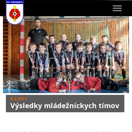
Toggle
navigat
6.2.2017
Výsledky mládežníckych tímov