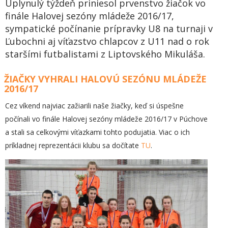
Uplynulý týždeň priniesol prvenstvo žiačok vo
finále Halovej sezóny mládeže 2016/17,
sympatické počínanie prípravky U8 na turnaji v
Ľubochni aj víťazstvo chlapcov z U11 nad o rok
staršími futbalistami z Liptovského Mikuláša.
ŽIAČKY VYHRALI HALOVÚ SEZÓNU MLÁDEŽE
2016/17
Cez víkend najviac zažiarili naše žiačky, keď si úspešne
počínali vo finále Halovej sezóny mládeže 2016/17 v Púchove
a stali sa celkovými víťazkami tohto podujatia. Viac o ich
príkladnej reprezentácii klubu sa dočítate
TU
.