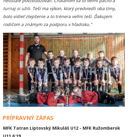
neustále povzbudzovali. Chalanom sa to veľmi páčilo a
turnaj si užili. Teší ma výkon, ktorý predviedli oba tímy,
bolo vidieť zlepšenie a to trénera veľmi teší. Ďakujem
rodičom a známym za podporu v hľadisku."
PRÍPRAVNÝ ZÁPAS
MFK Tatran Liptovský Mikuláš U12 - MFK Ružomberok
U11 6:19