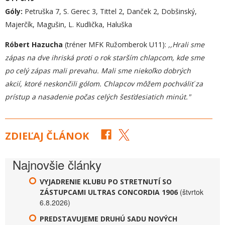
Góly:
Petruška 7, S. Gerec 3, Tittel 2, Danček 2, Dobšinský,
Majerčík, Magušin, L. Kudlička, Haluška
Róbert Hazucha
(tréner MFK Ružomberok U11):
,,Hrali sme
zápas na dve ihriská proti o rok starším chlapcom, kde sme
po celý zápas mali prevahu. Mali sme niekoľko dobrých
akcií, ktoré neskončili gólom. Chlapcov môžem pochváliť za
prístup a nasadenie počas celých šesťdesiatich minút."
ZDIEĽAJ ČLÁNOK
Najnovšie články
VYJADRENIE KLUBU PO STRETNUTÍ SO
(štvrtok
ZÁSTUPCAMI ULTRAS CONCORDIA 1906
6.8.2026)
PREDSTAVUJEME DRUHÚ SADU NOVÝCH