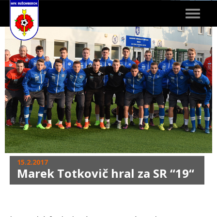
Toggle
navigat
15.2.2017
Marek Totkovič hral za SR “19“