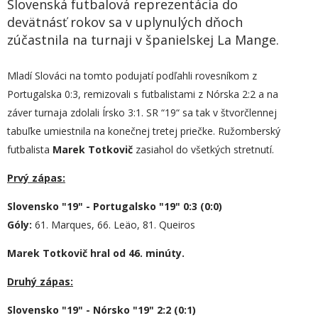
Slovenská futbalová reprezentácia do
devätnásť rokov sa v uplynulých dňoch
zúčastnila na turnaji v španielskej La Mange.
Mladí Slováci na tomto podujatí podľahli rovesníkom z
Portugalska 0:3, remizovali s futbalistami z Nórska 2:2 a na
záver turnaja zdolali Írsko 3:1. SR “19“ sa tak v štvorčlennej
tabuľke umiestnila na konečnej tretej priečke. Ružomberský
futbalista
Marek Totkovič
zasiahol do všetkých stretnutí.
Prvý zápas:
Slovensko "19" - Portugalsko "19" 0:3 (0:0)
Góly:
61. Marques, 66. Leäo, 81. Queiros
Marek Totkovič hral od 46. minúty.
Druhý zápas:
Slovensko "19" - Nórsko "19" 2:2 (0:1)