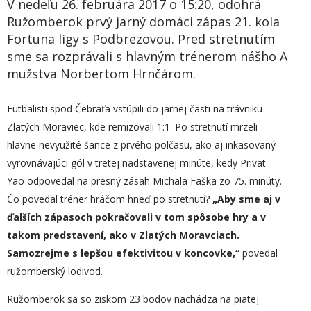
V nedeľu 26. februára 2017 o 15:20, odohrá
Ružomberok prvý jarný domáci zápas 21. kola
Fortuna ligy s Podbrezovou. Pred stretnutím
sme sa rozprávali s hlavným trénerom nášho A
mužstva Norbertom Hrnčárom.
Futbalisti spod Čebraťa vstúpili do jarnej časti na trávniku
Zlatých Moraviec, kde remizovali 1:1. Po stretnutí mrzeli
hlavne nevyužité šance z prvého polčasu, ako aj inkasovaný
vyrovnávajúci gól v tretej nadstavenej minúte, kedy Privat
Yao odpovedal na presný zásah Michala Faška zo 75. minúty.
Čo povedal tréner hráčom hneď po stretnutí?
„
Aby sme
aj v
ďalších zápasoch
pokračovali v tom spôsobe hry a v
takom predstavení, ako v Zlatých Moravciach.
Samozrejme s lepšou efektivitou v koncovke,“
povedal
ružomberský lodivod.
Ružomberok sa so ziskom 23 bodov nachádza na piatej