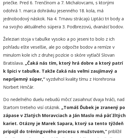
priečke. Pred 6. Trenčínom a 7. Michalovcami, s ktorými
odohrá 1. marca dohrávku jesenného 18. kola, má
jednobodový náskok. Na 4. Trnavu strácajú Liptáci tri body a
na svojho aktuálneho súpera 3. Podbrezovú, dvanásť bodov.
Železiari stoja v tabuľke vysoko a po jeseni to bolo z ich
pohľadu ešte veselšie, ale po odpočte bodov a remíze v
minulom kole ich z druhej pozície o skóre vytlačil Slovan
Bratislava.
„
Čaká nás tím, ktorý hrá dobre a kt
or
ý patrí
k špici v tabuľke.
T
akže čaká nás veľmi zaujímavý a
nepríjemný súper,“
vyzdvihol kvality tímu z Horehronia
Norbert Hrnčár.
Do nedeľného duelu nebudú môcť zasiahnuť dvaja hráči, nad
štartom tretieho visí otáznik.
„
Tomáš Ďubek je zranený po
zápase v Zlatých Moravciach a Ján Maslo má päť žltých
kariet. Otázny je Marek Sapara, ktorý sa tento týždeň
pripojil do tréningového procesu s mužstvom,“
priblížil