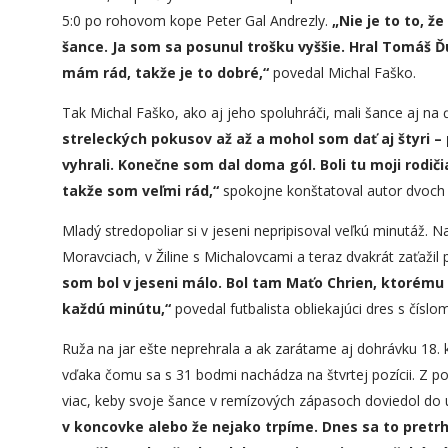
5:0 po rohovom kope Peter Gal Andrezly.
„Nie je to
to
, ž
šance. Ja som sa posunul trošku vyššie. Hral Tomáš Ď
mám rád, takže je to dobré,“
povedal Michal Faško.
Tak Michal Faško, ako aj jeho spoluhráči, mali šance aj na ďa
streleckých pokusov až až a mohol som dať aj štyri –
vyhral
i
. Konečne som dal doma gól. Boli tu moji rodič
takže som veľmi rád,“
spokojne konštatoval autor dvoch 
Mladý stredopoliar si v jeseni nepripisoval veľkú minutáž. Na 
Moravciach, v Žiline s Michalovcami a teraz dvakrát zaťažil
som bol v jeseni málo. Bol tam Maťo Chrien, ktorému 
každú minútu,“
povedal futbalista obliekajúci dres s číslom
Ruža na jar ešte neprehrala a ak zarátame aj dohrávku 18. k
vďaka čomu sa s 31 bodmi nachádza na štvrtej pozícii. Z p
viac, keby svoje šance v remízových zápasoch doviedol d
v koncovke alebo že nejako trpíme. Dnes sa to pretrhl