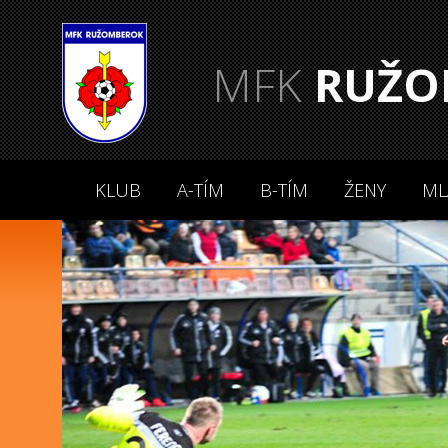
MFK
RUŽO
KLUB
A-TÍM
B-TÍM
ŽENY
ML