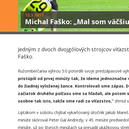
12.3.2017
Michal Faško: „Mal som väčšiu
Jedným z dvoch dvojgólových strojcov víťazs
Faško.
Ružomberčania výhrou 5:0 potvrdili svoje predzápasové vyh
pristúpili od prvej minúty tak, že ideme jednoznačne v
do žiadnej vyloženej šance. Kontrolovali sme zápas. 
začiatok druhého polčasu sme sa hľadali, ale potom s
osobne tak isto, takže sme radi za víťazstvo,“
zhrnul s
Liptákom v sobotu chýbal vykartovaný útočník Jakub Mareš. 
minúte skóroval Peter Gal Andrezly, v 45. minúte predviedol 
minúte, už po štyroch minútach sa presadil ukážkovou stre