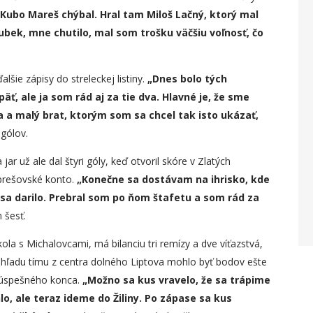
e Kubo Mareš chýbal. Hral tam Miloš Lačný, ktorý mal
ubek, mne chutilo, mal som trošku väčšiu voľnosť, čo
lšie zápisy do streleckej listiny.
„Dnes bolo tých
 pä
ť
, ale ja som rád aj za tie dva. Hlavné
je
, že s
me
ia a malý brat, ktorým som sa chcel tak isto ukázať,
gólov.
jar už ale dal štyri góly, keď otvoril skóre v Zlatých
 prešovské konto.
„Konečne sa dostávam na ihrisko, kde
sa darilo. Prebral som po ňom štafetu a som rád za
 šesť.
ola s Michalovcami, má bilanciu tri remízy a dve víťazstvá,
ohľadu tímu z centra dolného Liptova mohlo byť bodov ešte
o úspešného konca.
„
Možno sa kus v
ravelo, že sa trápime
o, ale teraz ideme do Žiliny. Po zápase sa kus