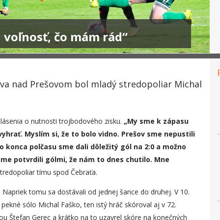
 voľnosť, čo mám rád“
tva nad Prešovom bol mladý stredopoliar Michal
lásenia o nutnosti trojbodového zisku.
„
My sme k zápasu
yhrať. Myslím si, že to bolo vidno. Prešov sme nepustili
Do konca polčasu sme dali dôležitý gól na 2:0 a možno
me potvrdili gólmi, že nám to dnes chutilo. Mne
tredopoliar tímu spod Čebraťa.
Napriek tomu sa dostávali od jednej šance do druhej. V 10.
pekné sólo Michal Faško, ten istý hráč skóroval aj v 72.
lou Štefan Gerec a krátko na to uzavrel skóre na konečných