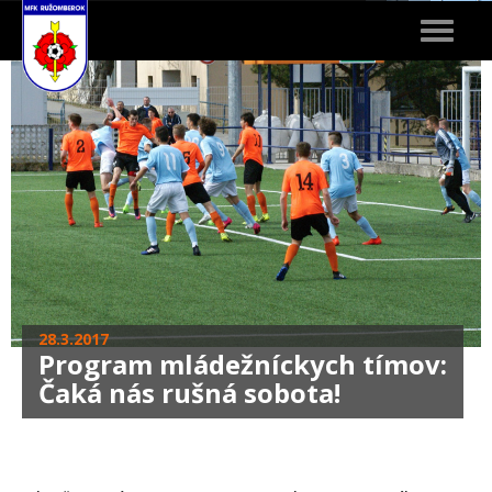
Toggle
navigat
28.3.2017
Program mládežníckych tímov:
Čaká nás rušná sobota!