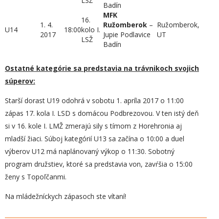
LSŽ
Badín
MFK
16.
1. 4.
Ružomberok
–
Ružomberok,
U14
18:00
kolo I.
2017
Jupie Podlavice
UT
LSŽ
Badín
Ostatné kategórie sa predstavia na trávnikoch svojich
súperov:
Starší dorast U19 odohrá v sobotu 1. apríla 2017 o 11:00
zápas 17. kola I. LSD s domácou Podbrezovou. V ten istý deň
si v 16. kole I. LMŽ zmerajú sily s tímom z Horehronia aj
mladší žiaci. Súboj kategórií U13 sa začína o 10:00 a duel
výberov U12 má naplánovaný výkop o 11:30. Sobotný
program družstiev, ktoré sa predstavia von, zavŕšia o 15:00
ženy s Topoľčanmi.
Na mládežníckych zápasoch ste vítaní!