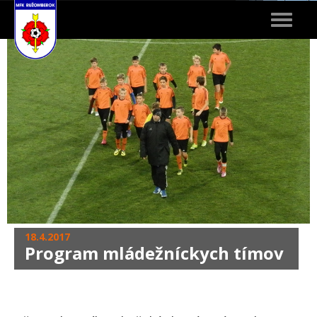
Toggle
navigat
18.4.2017
Program mládežníckych tímov