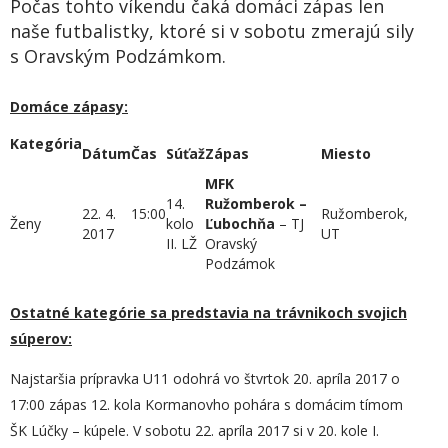
Počas tohto víkendu čaká domáci zápas len
naše futbalistky, ktoré si v sobotu zmerajú sily
s Oravským Podzámkom.
Domáce zápasy:
Kategória
Dátum
Čas
Súťaž
Zápas
Miesto
MFK
14.
Ružomberok –
22. 4.
15:00
Ružomberok,
Ženy
kolo
Ľubochňa
– TJ
2017
UT
II. LŽ
Oravský
Podzámok
Ostatné kategórie sa predstavia na trávnikoch svojich
súperov:
Najstaršia prípravka U11 odohrá vo štvrtok 20. apríla 2017 o
17:00 zápas 12. kola Kormanovho pohára s domácim tímom
ŠK Lúčky – kúpele. V sobotu 22. apríla 2017 si v 20. kole I.