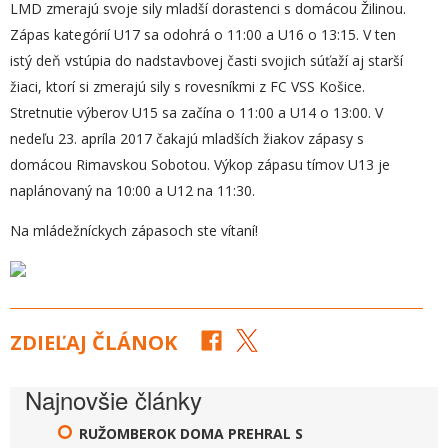
LMD zmerajú svoje sily mladší dorastenci s domácou Žilinou.
Zápas kategórií U17 sa odohrá o 11:00 a U16 o 13:15. V ten
istý deň vstúpia do nadstavbovej časti svojich súťaží aj starší
žiaci, ktorí si zmerajú sily s rovesníkmi z FC VSS Košice.
Stretnutie výberov U15 sa začína o 11:00 a U14 o 13:00. V
nedeľu 23. apríla 2017 čakajú mladších žiakov zápasy s
domácou Rimavskou Sobotou. Výkop zápasu tímov U13 je
naplánovaný na 10:00 a U12 na 11:30.
Na mládežníckych zápasoch ste vítaní!
ZDIEĽAJ ČLÁNOK
Najnovšie články
RUŽOMBEROK DOMA PREHRAL S