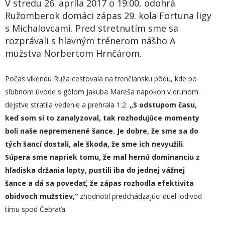
V stredu 26. apríla 2017 o 19:00, odohrá
Ružomberok domáci zápas 29. kola Fortuna ligy
s Michalovcami. Pred stretnutím sme sa
rozprávali s hlavným trénerom nášho A
mužstva Norbertom Hrnčárom.
Počas víkendu Ruža cestovala na trenčiansku pôdu, kde po
sľubnom úvode s gólom Jakuba Mareša napokon v druhom
dejstve stratila vedenie a prehrala 1:2.
„
S odstupom času,
keď som si to zanalyzoval, tak rozhodujúce momenty
boli naše nepremenené šance. Je dobre, že sme sa do
tých šancí dostali, ale škoda, že sme ich nevyužili.
Súper
a sme
napriek tomu, že mal hernú dominanci
u
z
hľadiska držania lopty, pustili iba do jednej vážnej
šance a dá sa povedať, že zápas rozhodla efektivita
obidvoch mužstiev,“
zhodnotil predchádzajúci duel lodivod
tímu spod Čebraťa.