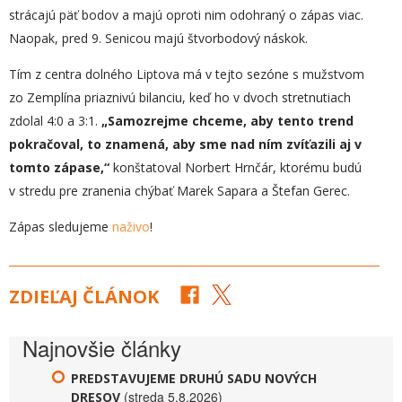
strácajú päť bodov a majú oproti nim odohraný o zápas viac.
Naopak, pred 9. Senicou majú štvorbodový náskok.
Tím z centra dolného Liptova má v tejto sezóne s mužstvom
zo Zemplína priaznivú bilanciu, keď ho v dvoch stretnutiach
zdolal 4:0 a 3:1.
„
Samozrejme chceme, aby tento trend
pokračoval, to znamená, aby sme nad ním zvíťazili aj v
tomto zápase,“
konštatoval Norbert Hrnčár, ktorému budú
v stredu pre zranenia chýbať Marek Sapara a Štefan Gerec.
Zápas sledujeme
naživo
!
ZDIEĽAJ ČLÁNOK
Najnovšie články
PREDSTAVUJEME DRUHÚ SADU NOVÝCH
(streda 5.8.2026)
DRESOV