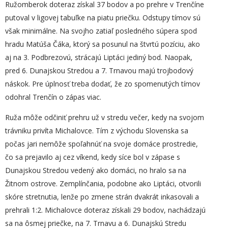
Ružomberok doteraz získal 37 bodov a po prehre v Trenčíne
putoval v ligovej tabuľke na piatu priečku. Odstupy tímov sú
však minimálne. Na svojho zatiaľ posledného súpera spod
hradu Matúša Čáka, ktorý sa posunul na štvrtú pozíciu, ako
aj na 3. Podbrezovú, strácajú Liptáci jediný bod. Naopak,
pred 6. Dunajskou Stredou a 7. Trnavou majú trojbodový
náskok. Pre úplnosť treba dodať, že zo spomenutých tímov
odohral Trenčín o zápas viac.
Ruža môže odčiniť prehru už v stredu večer, kedy na svojom
trávniku privíta Michalovce. Tím z východu Slovenska sa
počas jari nemôže spoľahnúť na svoje domáce prostredie,
čo sa prejavilo aj cez víkend, kedy síce bol v zápase s
Dunajskou Stredou vedený ako domáci, no hralo sa na
Žitnom ostrove. Zemplínčania, podobne ako Liptáci, otvorili
skóre stretnutia, lenže po zmene strán dvakrát inkasovali a
prehrali 1:2. Michalovce doteraz získali 29 bodov, nachádzajú
sa na ôsmej priečke, na 7. Trnavu a 6. Dunajskú Stredu