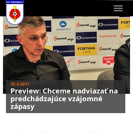
Toggle
navigat
25.4.2017
Preview: Chceme nadviazať na
predchádzajúce vzájomné
zápasy