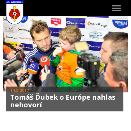
Toggle
navigat
14.5.2017
Tomáš Ďubek o Európe nahlas
nehovorí