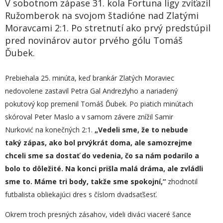
V sobotnom zápase 31. kola Fortuna ligy zvíťazil
Ružomberok na svojom štadióne nad Zlatými
Moravcami 2:1. Po stretnutí ako prvý predstúpil
pred novinárov autor prvého gólu Tomáš
Ďubek.
Prebiehala 25. minúta, keď brankár Zlatých Moraviec
nedovolene zastavil Petra Gal Andrezlyho a nariadený
pokutový kop premenil Tomáš Ďubek. Po piatich minútach
skóroval Peter Maslo a v samom závere znížil Samir
Nurković na konečných 2:1.
„Vedeli sme, že to nebude
taký zápas, ako bol prvýkrát doma, ale samozrejme
chceli sme sa dostať do vedenia, čo sa nám podarilo a
bolo to dôležité. Na konci prišla malá dráma, ale zvládli
sme to. Máme tri body, takže sme spokojní,“
zhodnotil
futbalista obliekajúci dres s číslom dvadsaťšesť.
Okrem troch presných zásahov, videli diváci viaceré šance