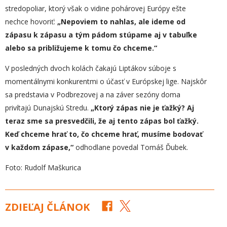
stredopoliar, ktorý však o vidine pohárovej Európy ešte
nechce hovoriť:
„Nepoviem to nahlas, ale ideme od
zápasu k zápasu a tým pádom stúpame aj v tabuľke
alebo sa približujeme k tomu čo chceme.“
V posledných dvoch kolách čakajú Liptákov súboje s
momentálnymi konkurentmi o účasť v Európskej lige. Najskôr
sa predstavia v Podbrezovej a na záver sezóny doma
privítajú Dunajskú Stredu.
„Ktorý zápas nie je ťažký? Aj
teraz sme sa presvedčili, že
aj
tento zápas
bol
ťažký.
Keď
chceme hrať
to, čo chceme hrať,
musíme bodovať
v každom zápase,“
odhodlane povedal Tomáš Ďubek.
Foto: Rudolf Maškurica
ZDIEĽAJ ČLÁNOK