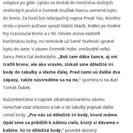
volajúce po góle. Liptáci sa dostali do množstva slušných
streleckých pozícií a Dominik Kružliak hlavou usmernil loptu
do brvna. Za hostí bol nebezpečný najmä Privat Yao, ktorého
strelu v prvom polčase vyrazil Matúš Macík, krátko po hodine
hry rozozvučal brvno a v 90. minúte znova nastrelil
konštrukciu brány, no tentokrát už Samir Nurković upratal
loptu do siete. V závere Dominik Holec zneškodnil veľkú
šancu Petra Gal Andrezlyho.
„Boli tam dáke šance, aj oni
trafili brvno, ale ako vravím, získali sme dôležité
tri
body do tabuľky a ideme ďalej. Pred nami sú ďalšie dva
zápasy, takže sústredíme sa na ne,“
spomína si na duel
Tomáš Ďubek.
Ružomberčania si napriek zdramatizovanému záveru
nenechali vziať víťazstvo a tak si do tabuľky pripísali ďalšie
cenné body.
„Pre nás sú dôležité tri body, ktoré máme.
Opäť sme sa priblížili k nášmu cieľu, ktorý si dávame v
kabíne. Sú to dôležité body,“
povedal skúsený