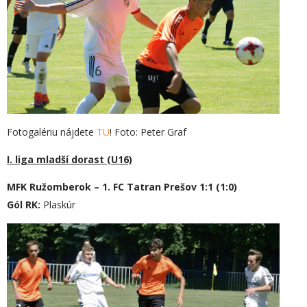
Fotogalériu nájdete
TU
! Foto: Peter Graf
I. liga mladší dorast (U16)
MFK Ružomberok – 1. FC Tatran Prešov 1:1 (1:0)
Gól RK:
Plaskúr