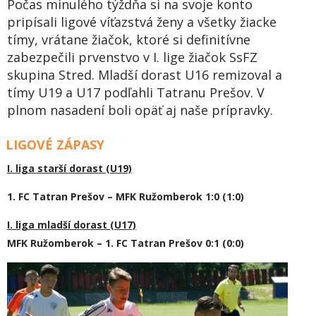
Počas minulého týždňa si na svoje konto
pripísali ligové víťazstvá ženy a všetky žiacke
tímy, vrátane žiačok, ktoré si definitívne
zabezpečili prvenstvo v I. lige žiačok SsFZ
skupina Stred. Mladší dorast U16 remizoval a
tímy U19 a U17 podľahli Tatranu Prešov. V
plnom nasadení boli opäť aj naše prípravky.
LIGOVÉ ZÁPASY
I. liga starší dorast (U19)
1. FC Tatran Prešov – MFK Ružomberok 1:0 (1:0)
I. liga mladší dorast (U17)
MFK Ružomberok – 1. FC Tatran Prešov 0:1 (0:0)