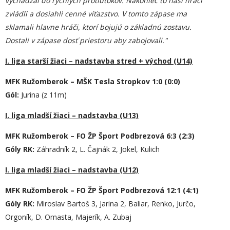
vychádzal do rýchlych protiútokov. Nakoniec to naši hráči
zvládli a dosiahli cenné víťazstvo. V tomto zápase ma
sklamali hlavne hráči, ktorí bojujú o základnú zostavu.
Dostali v zápase dosť priestoru aby zabojovali."
I. liga starší žiaci – nadstavba stred + východ (U14)
MFK Ružomberok – MŠK Tesla Stropkov 1:0 (0:0)
Gól:
Jurina (z 11m)
I. liga mladší žiaci – nadstavba (U13)
MFK Ružomberok – FO ŽP Šport Podbrezová 6:3 (2:3)
Góly RK:
Záhradník 2, L. Čajnák 2, Jokel, Kulich
I. liga mladší žiaci – nadstavba (U12)
MFK Ružomberok – FO ŽP Šport Podbrezová 12:1 (4:1)
Góly RK:
Miroslav Bartoš 3, Jarina 2, Baliar, Renko, Jurčo,
Orgoník, D. Omasta, Majerík, A. Zubaj