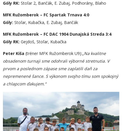
Góly RK:
Stoľar 2, Baričák, E. Zubaj, Podhorány, Blaho
MFK Ružomberok – FC Spartak Trnava 4:0
Góly:
Stoľar, Kubačka, E. Zubaj, Baričák
MFK Ružomberok – FC DAC 1904 Dunajská Streda 3:4
Góly RK:
Gejdoš, Stoľar, Kubačka
Peter Kiša
(tréner MFK Ružomberok U9):
„
Na kvalitne
obsadenom turnaji sme odohrali výborné stretnutia. V
prvom a poslednom zápase sme zaplatili daň za
nepremenené šance.
S
výkon
om
svojho tímu som spokojný
a chlapcom ďakujem.“