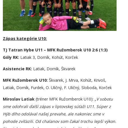
Zápas kategórie U10:
TJ Tatran Hybe U11 – MFK Ružomberok U10 2:6 (1:3)
Góly RK:
Latiak 3, Dorník, Kohút, Korček
Asistencie RK:
Latiak, Dorník, Škvarek
MFK Ružomberok U10:
Škvarek, J. Mrva, Kohút, Krivoš,
Latiak, Dorník, Furdek, O. Uličný, F. Uličný, Sloboda, Korček
Miroslav Latiak
(tréner MFK Ružomberok U10):
„V sobotu
sme odohrali ďalší zápas v liptovskej súťaži U11. Súper z
Hýb dlho odolával našej prevahe, ale nakoniec sme v
pohode zvíťazili. Od chalanov som čakal trochu lepší výkon.