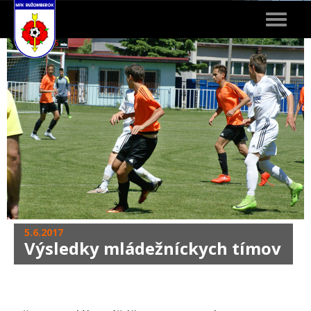
Toggle
navigat
5.6.2017
Výsledky mládežníckych tímov