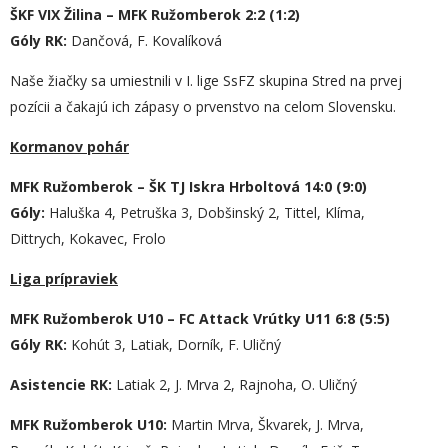
ŠKF VIX Žilina – MFK Ružomberok 2:2 (1:2)
Góly RK:
Dančová, F. Kovalíková
Naše žiačky sa umiestnili v I. lige SsFZ skupina Stred na prvej
pozícii a čakajú ich zápasy o prvenstvo na celom Slovensku.
Kormanov pohár
MFK Ružomberok – ŠK TJ Iskra Hrboltová 14:0 (9:0)
Góly:
Haluška 4, Petruška 3, Dobšinský 2, Tittel, Klíma,
Dittrych, Kokavec, Frolo
Liga prípraviek
MFK Ružomberok U10 – FC Attack Vrútky U11 6:8 (5:5)
Góly
RK
:
Kohút 3, Latiak, Dorník, F. Uličný
Asistencie
RK
:
Latiak 2, J. Mrva 2, Rajnoha, O. Uličný
MFK Ružomberok U10:
Martin Mrva, Škvarek, J. Mrva,