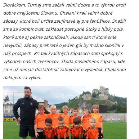
Slováckom. Turnaj sme začali veľmi dobre a to výhrou proti
dobre hrajúcemu Slovanu. Chalani hrali veľmi dobré
zápasy, ktoré boli určite zaujímavé aj pre fanúšikov. Snažili
sme sa kombinovať, zakladať postupné útoky z hĺbky poľa,
ktoré sme aj pekne zakončovali. Škoda šancí ktoré sme
nevyužili,
zápasy
prehraté o jeden gó
l
by
možno
skončili v
náš prospech. Pri tak kvalitných zápasoch som spokojný s
výkonom našich zverencov. Škoda posledného zápasu, kde
sme už nemali
dostatok
síl zabojovať o výsledok. Chalanom
ďakujem
za výkon
.