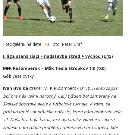
Fotogalériu nájdete
TU
! Foto: Peter Graf
I. liga starší žiaci – nadstavba stred + východ (U15)
MFK Ružomberok – MŠK Tesla Stropkov 1:0 (0:0)
Gól:
Veselovský
Ivan Hvolka
(tréner MFK Ružomberok U15): „
Tento zápas
bol pre nás veľmi náročný. Celý týždeň bol zameraný na
školské športové akcie a futbalové turnaje. K tomu sa
pridalo teplé sobotňajšie počasie, ktoré nám odobralo veľa
síl. Naša hra bola laxná, bez dynamiky. Hlavne v závere
zápasu nám robila problémy defenzívna hra súpera, kde