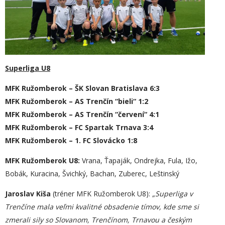
Superliga U8
MFK Ružomberok – ŠK Slovan Bratislava 6:3
MFK Ružomberok – AS Trenčín “bieli“ 1:2
MFK Ružomberok – AS Trenčín “červení“ 4:1
MFK Ružomberok – FC Spartak Trnava 3:4
MFK Ružomberok – 1. FC Slovácko 1:8
MFK Ružomberok U8:
Vrana, Ťapaják, Ondrejka, Fula, Ižo,
Bobák, Kuracina, Švichký, Bachan, Zuberec, Leštinský
Jaroslav Kiša
(tréner MFK Ružomberok U8):
„
Superliga v
Trenčíne mala veľmi kvalitné obsadenie tímov, kde sme si
zmerali sily so Slovanom, Trenčínom, Trnavou a českým