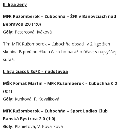
II. liga ženy
MFK Ružomberok – Ľubochňa – ŽFK v Bánovciach nad
Bebravou 2:0 (1:0)
Góly:
Petercová, Iváková
Tím MFK Ružomberok – Ľubochňa obsadil v 2. lige žien
skupina B prvú priečku a čaká ho baráž o účasť v najvyššej
súťaži.
I. liga žiačok SsFZ – nadstavba
MŠK Fomat Martin – MFK Ružomberok – Ľubochňa 0:2
(0:1)
Góly:
Kunková, F. Kovalíková
MFK Ružomberok – Ľubochňa – Sport Ladies Club
Banská Bystrica 2:0 (1:0)
Góly:
Planietová, V. Kovalíková