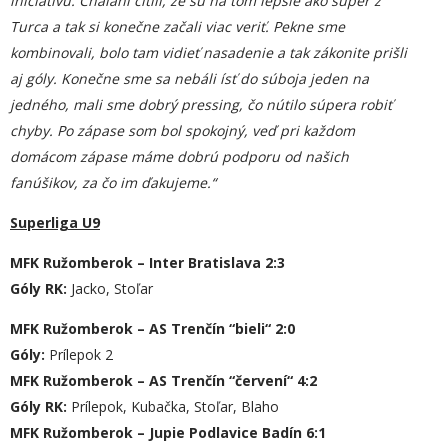
iniciatívu. Chalani cítili, že sú na tom lepšie ako súper z
Turca a tak si konečne začali viac veriť. Pekne sme
kombinovali, bolo tam vidieť nasadenie a tak zákonite prišli
aj góly. Konečne sme sa nebáli ísť do súboja jeden na
jedného, mali sme dobrý pres
s
ing, čo nútilo súpera robiť
chyby. Po zápase som bol spokojný, veď pri každom
domácom zápase máme dobrú podporu od našich
fanúšikov, za čo im ďakujeme.“
Superliga U9
MFK Ružomberok – Inter Bratislava 2:3
Góly RK:
Jacko, Stoľar
MFK Ružomberok – AS Trenčín “bieli“ 2:0
Góly:
Prílepok 2
MFK Ružomberok – AS Trenčín “červení“ 4:2
Góly
RK
:
Prílepok, Kubačka, Stoľar, Blaho
MFK Ružomberok – Jupie Podlavice Badín 6:1