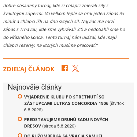
dobre obsadený turnaj, kde si chlapci zmerali sily s
kvalitnými súpermi. Vo veľkom teple sa hral jeden zápas 35
minút a chlapci išli na dno svojich síl. Najviac ma mrzí
zápas s Trnavou, kde sme vyhrávali 3:0 a nedotiahli sme ho
do víťazného konca. Tento turnaj nám ukázal, kde majú
chlapci rezervy, na ktorých musíme pracovať.“
ZDIEĽAJ ČLÁNOK
Najnovšie články
VYJADRENIE KLUBU PO STRETNUTÍ SO
(štvrtok
ZÁSTUPCAMI ULTRAS CONCORDIA 1906
6.8.2026)
PREDSTAVUJEME DRUHÚ SADU NOVÝCH
(streda 5.8.2026)
DRESOV
DO RUŽOMBERKA SA VRACIA SAMUEL