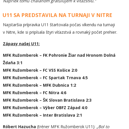
Napriek tomu chalanom gratulujem k víťazstvu.“
U11 SA PREDSTAVILA NA TURNAJI V NITRE
Najstaršia prípravka U11 štartovala počas víkendu na turnaji
v Nitre, kde si pripísala štyri víťazstvá a rovnaký počet prehier.
Zápasy našej U11:
MFK Ružomberok – FK Pohronie Žiar nad Hronom Dolná
Ždaňa 3:1
MFK Ružomberok – FC VSS Košice 2:0
MFK Ružomberok – FC Spartak Trnava 4:5
MFK Ružomberok – MFK Dubnica 1:2
MFK Ružomberok – FC Nitra 4:6
MFK Ružomberok – ŠK Slovan Bratislava 2:3
MFK Ružomberok – Výber OBFZ Západ 4:0
MFK Ružomberok – Inter Bratislava 2:1
Róbert Hazucha
(tréner MFK Ružomberok U11):
„Bol to