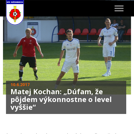
Toggle
navigat
10.6.2017
Matej Kochan: „Dúfam, že
pôjdem výkonnostne o level
vyššie“