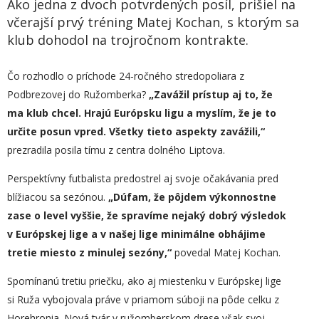
Ako jedna z dvoch potvrdených posíl, prišiel na
včerajší prvý tréning Matej Kochan, s ktorým sa
klub dohodol na trojročnom kontrakte.
Čo rozhodlo o príchode 24-ročného stredopoliara z
Podbrezovej do Ružomberka?
„
Zavážil prístup aj to, že
ma klub chcel. Hrajú Európsku ligu
a
myslím, že je to
určite posun vpred. Všetky tieto aspekty zavážili,“
prezradila posila tímu z centra dolného Liptova.
Perspektívny futbalista predostrel aj svoje očakávania pred
blížiacou sa sezónou.
„Dúfam, že
pôjdem výkonnostne
zase o level vyššie, že spravíme nejaký dobrý výsledok
v Európskej lige a v našej lige minimálne obhájime
tretie miesto z minulej sezóny,“
povedal Matej Kochan.
Spomínanú tretiu priečku, ako aj miestenku v Európskej lige
si Ruža vybojovala práve v priamom súboji na pôde celku z
Horehronia. Nová tvár v ružomberskom drese však svoj