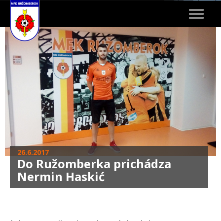
Toggle
navigat
26.6.2017
Do Ružomberka prichádza
Nermin Haskić