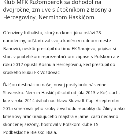
Klub MFK Ružomberok sa dohodol na
dvojročnej zmluve s útočníkom z Bosny a
Hercegoviny, Nerminom Haskićom.
Ofenzívny futbalista, ktorý na konci júna oslávi 28.
narodeniny, odštartoval svoju kariéru v rodnom meste
Banovići, neskôr prestúpil do tímu FK Sarajevo, pripísal si
štart v priateľskom reprezentačnom zápase s Poľskom a v
roku 2012 opustil Bosnu a Hercegovinu, keď prestúpil do
srbského klubu FK Voždovac.
Ďalšou destináciou našej novej posily bolo následne
Slovensko. Nermin Haskić pôsobil od júla 2013 v Košiciach,
kde v roku 2014 dvíhal nad hlavu Slovnaft Cup. V septembri
2015 smerovali jeho kroky z východu republiky do Žiliny a ako
kmeňový hráč úradujúceho majstra v jarnej časti nedávno
skončenej sezóny, hosťoval v Poľskom klube TS
Podbeskidzie Bielsko-Biala.