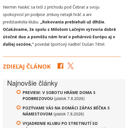
Nermin Haskić sa teší z príchodu pod Čebrať a svoju
spokojnosť pri podpise zmluvy netajili hráč a ani
predstavitelia klubu.
„Rokovania prebiehali už dlhšie.
Očakávame, že spolu s Milošom Lačným vytvoria dobré
útočné duo a pomôžu nám hrať o pohárovú Európu aj v
ďalšej sezóne,“
povedal športový riaditeľ Dušan Tittel.
ZDIEĽAJ ČLÁNOK
Najnovšie články
PREVIEW: V SOBOTU HRÁME DOMA S
(piatok 7.8.2026)
PODBREZOVOU
POZÝVAME VÁS NA DOMÁCI ZÁPAS BÉČKA S
(piatok 7.8.2026)
NÁMESTOVOM
VYJADRENIE KLUBU PO STRETNUTÍ SO