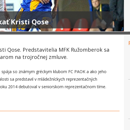
ať Kristi Qose
isti Qose. Predstavitelia MFK Ružomberok sa
arom na trojročnej zmluve.
) sa spája so známym gréckym klubom FC PAOK a ako jeho
losti sa predstavil v mládežníckych reprezentačných
 roku 2014 debutoval v seniorskom reprezentačnom tíme.