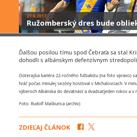
27.6.2017
Ružomberský dres bude obliek
Ďalšou posilou tímu spod Čebraťa sa stal Kr
dohodli s albánskym defenzívnym stredopoli
Doterajšia kariéra 22-ročného futbalistu (na foto vpravo
hráč počas minulej sezóny hosťoval v Michalovciach. V minu
výberoch Albánska do devätnásť a dvadsaťjeden rokov a v
Foto: Rudolf Maškurica (archív)
ZDIEĽAJ ČLÁNOK