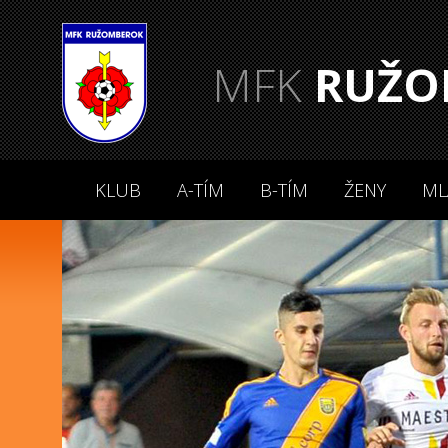
MFK
RUŽO
KLUB
A-TÍM
B-TÍM
ŽENY
ML