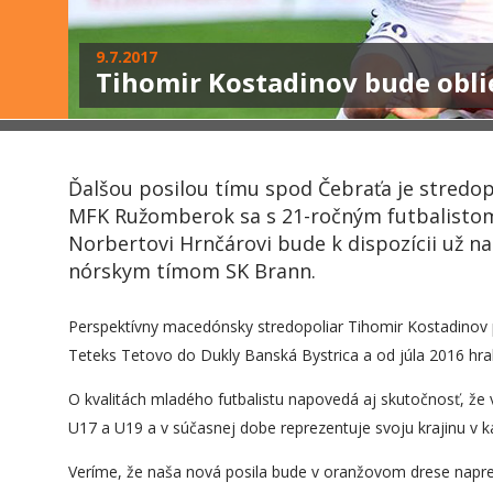
9.7.2017
Tihomir Kostadinov bude obli
Ďalšou posilou tímu spod Čebraťa je stredop
MFK Ružomberok sa s 21-ročným futbalistom
Norbertovi Hrnčárovi bude k dispozícii už n
nórskym tímom SK Brann.
Perspektívny macedónsky stredopoliar Tihomir Kostadinov pô
Teteks Tetovo do Dukly Banská Bystrica a od júla 2016 hral
O kvalitách mladého futbalistu napovedá aj skutočnosť, ž
U17 a U19 a v súčasnej dobe reprezentuje svoju krajinu v k
Veríme, že naša nová posila bude v oranžovom drese napred