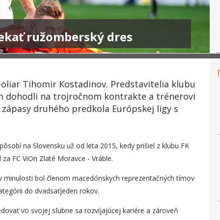
ekať ružomberský dres
oliar Tihomir Kostadinov. Predstavitelia klubu
 dohodli na trojročnom kontrakte a trénerovi
a zápasy druhého predkola Európskej ligy s
sobí na Slovensku už od leta 2015, kedy prišiel z klubu FK
 za FC ViOn Zlaté Moravce - Vráble.
e v minulosti bol členom macedónskych reprezentačných tímov
ategórii do dvadsaťjeden rokov.
ovať vo svojej sľubne sa rozvíjajúcej kariére a zároveň