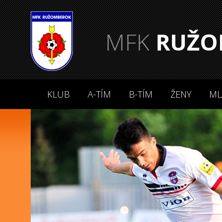
MFK
RUŽO
KLUB
A-TÍM
B-TÍM
ŽENY
ML