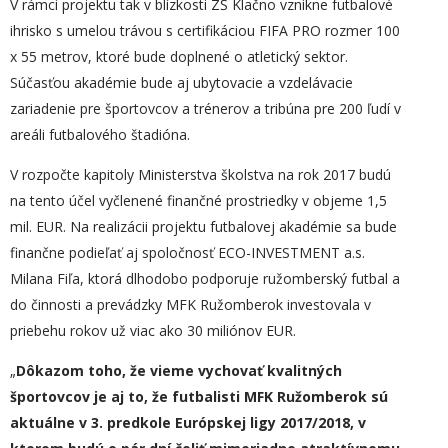
V rámci projektu tak v blízkosti ZŠ Klačno vznikne futbalové
ihrisko s umelou trávou s certifikáciou FIFA PRO rozmer 100
x 55 metrov, ktoré bude doplnené o atletický sektor.
Súčasťou akadémie bude aj ubytovacie a vzdelávacie
zariadenie pre športovcov a trénerov a tribúna pre 200 ľudí v
areáli futbalového štadióna.
V rozpočte kapitoly Ministerstva školstva na rok 2017 budú
na tento účel vyčlenené finančné prostriedky v objeme 1,5
mil. EUR. Na realizácii projektu futbalovej akadémie sa bude
finančne podieľať aj spoločnosť ECO-INVESTMENT a.s.
Milana Fiľa, ktorá dlhodobo podporuje ružomberský futbal a
do činnosti a prevádzky MFK Ružomberok investovala v
priebehu rokov už viac ako 30 miliónov EUR.
„
Dôkazom toho, že vieme vychovať kvalitných
športovcov je aj to, že futbalisti MFK Ružomberok sú
aktuálne v 3. predkole Európskej ligy 2017/2018, v