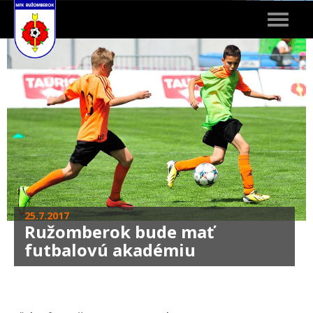
Toggle
navigat
25.7.2017
Ružomberok bude mať
futbalovú akadémiu