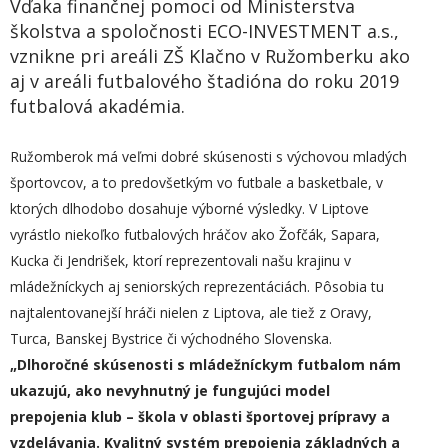
Vďaka finančnej pomoci od Ministerstva
školstva a spoločnosti ECO-INVESTMENT a.s.,
vznikne pri areáli ZŠ Klačno v Ružomberku ako
aj v areáli futbalového štadióna do roku 2019
futbalová akadémia.
Ružomberok má veľmi dobré skúsenosti s výchovou mladých
športovcov, a to predovšetkým vo futbale a basketbale, v
ktorých dlhodobo dosahuje výborné výsledky. V Liptove
vyrástlo niekoľko futbalových hráčov ako Žofčák, Sapara,
Kucka či Jendrišek, ktorí reprezentovali našu krajinu v
mládežníckych aj seniorských reprezentáciách. Pôsobia tu
najtalentovanejší hráči nielen z Liptova, ale tiež z Oravy,
Turca, Banskej Bystrice či východného Slovenska.
„Dlhoročné skúsenosti s mládežníckym futbalom nám
ukazujú, ako nevyhnutný je fungujúci model
prepojenia klub – škola v oblasti športovej prípravy a
vzdelávania. Kvalitný systém prepojenia základných a