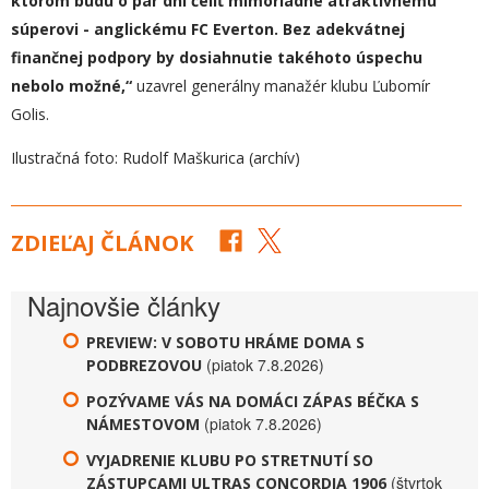
ktorom budú o pár dní čeliť mimoriadne atraktívnemu
súperovi - anglickému FC Everton. Bez adekvátnej
finančnej podpory by dosiahnutie takéhoto úspechu
nebolo možné,“
uzavrel generálny manažér klubu Ľubomír
Golis.
Ilustračná foto: Rudolf Maškurica (archív)
ZDIEĽAJ ČLÁNOK
Najnovšie články
PREVIEW: V SOBOTU HRÁME DOMA S
(piatok 7.8.2026)
PODBREZOVOU
POZÝVAME VÁS NA DOMÁCI ZÁPAS BÉČKA S
(piatok 7.8.2026)
NÁMESTOVOM
VYJADRENIE KLUBU PO STRETNUTÍ SO
(štvrtok
ZÁSTUPCAMI ULTRAS CONCORDIA 1906