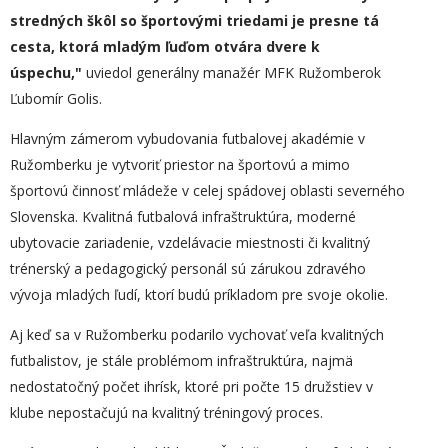
stredných škôl so športovými triedami je presne tá
cesta, ktorá mladým ľuďom otvára dvere k
úspechu,"
uviedol generálny manažér MFK Ružomberok
Ľubomír Golis.
Hlavným zámerom vybudovania futbalovej akadémie v
Ružomberku je vytvoriť priestor na športovú a mimo
športovú činnosť mládeže v celej spádovej oblasti severného
Slovenska. Kvalitná futbalová infraštruktúra, moderné
ubytovacie zariadenie, vzdelávacie miestnosti či kvalitný
trénerský a pedagogický personál sú zárukou zdravého
vývoja mladých ľudí, ktorí budú príkladom pre svoje okolie.
Aj keď sa v Ružomberku podarilo vychovať veľa kvalitných
futbalistov, je stále problémom infraštruktúra, najmä
nedostatočný počet ihrísk, ktoré pri počte 15 družstiev v
klube nepostačujú na kvalitný tréningový proces.