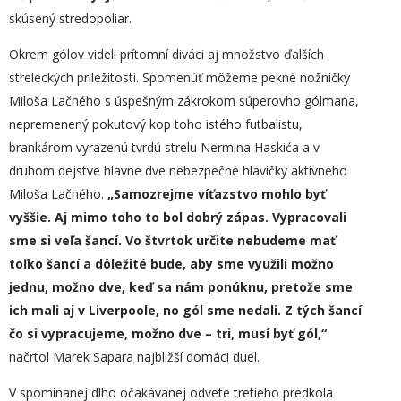
skúsený stredopoliar.
Okrem gólov videli prítomní diváci aj množstvo ďalších
streleckých príležitostí. Spomenúť môžeme pekné nožničky
Miloša Lačného s úspešným zákrokom súperovho gólmana,
nepremenený pokutový kop toho istého futbalistu,
brankárom vyrazenú tvrdú strelu Nermina Haskića a v
druhom dejstve hlavne dve nebezpečné hlavičky aktívneho
Miloša Lačného.
„
Samozrejme víťazstvo mohlo byť
vyššie. Aj mimo toho to bol dobrý zápas. Vypracovali
sme si veľa šancí. Vo štvrtok určite nebudeme mať
toľko šancí a dôležité bude, aby sme využili možno
jednu, možno dve, keď sa nám ponúknu, pretože sme
ich mali aj v Liverpoole, no gól sme nedali. Z tých šancí
čo si vypracujeme, možno dve – tri, musí byť gól,“
načrtol Marek Sapara najbližší domáci duel.
V spomínanej dlho očakávanej odvete tretieho predkola