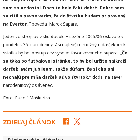
som sa nedostal. Dnes to bolo fakt dobré. Dobre som
sa cítil a pevne verím, že do štvrtku budem pripravený
na Everton,“
povedal Marek Sapara.
Jeden zo strojcov zisku double v sezóne 2005/06 oslavuje v
pondelok 35. narodeniny. Asi najlepším možným darčekom k
sviatku by bol postup cez vysoko favorizovaného súpera.
„
Čo
sa týka po futbalovej stránke, to by bol určite najkrajší
darček. Mám jubileum, takže dúfam, že si chalani
nechajú pre mňa darček až vo štvrtok,“
dodal na záver
narodeninový oslávenec.
Foto: Rudolf Maškurica
ZDIEĽAJ ČLÁNOK
Najnovšie články