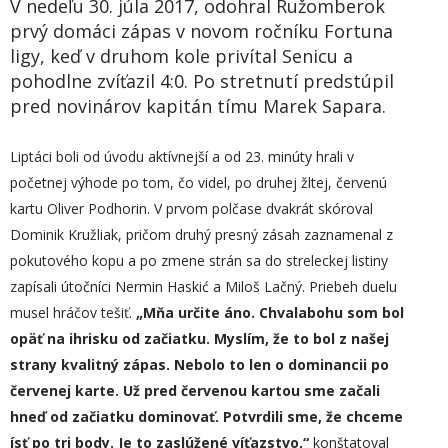
V nedeľu 30. júla 2017, odohral Ružomberok
prvý domáci zápas v novom ročníku Fortuna
ligy, keď v druhom kole privítal Senicu a
pohodlne zvíťazil 4:0. Po stretnutí predstúpil
pred novinárov kapitán tímu Marek Sapara.
Liptáci boli od úvodu aktívnejší a od 23. minúty hrali v
početnej výhode po tom, čo videl, po druhej žltej, červenú
kartu Oliver Podhorin. V prvom polčase dvakrát skóroval
Dominik Kružliak, pričom druhý presný zásah zaznamenal z
pokutového kopu a po zmene strán sa do streleckej listiny
zapísali útočníci Nermin Haskić a Miloš Lačný. Priebeh duelu
musel hráčov tešiť.
„
Mňa určite áno. Chvalabohu
som bol
opäť na ihrisku od začiatku. Myslím, že to bol z našej
strany kvalitný zápas. Nebolo to len o dominancii po
červenej karte. Už pred červenou kartou sme začali
hneď od začiatku dominovať. Potvrdili sme, že chceme
ísť po tri body. Je to zaslúžené víťazstvo,“
konštatoval