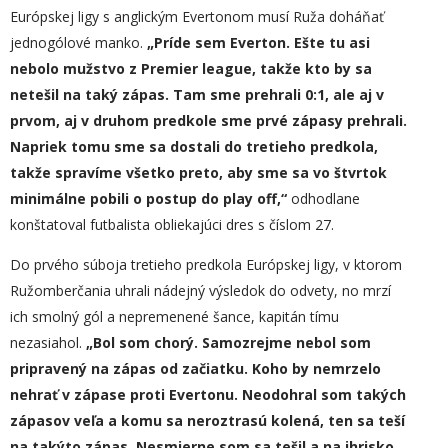
Európskej ligy s anglickým Evertonom musí Ruža doháňať
jednogólové manko.
„
Príde sem Everton.
E
šte tu asi
nebolo mužstvo z Premier league, takže kto by sa
netešil na taký zápas. Tam sme prehrali 0:1, ale aj v
prvom, aj v druhom predkole sme prvé zápasy prehrali.
Napriek tomu sme sa dostali do tretieho predkola,
takže spravíme všetko preto, aby sme sa vo štvrtok
minimálne pobili o postup do play off,“
odhodlane
konštatoval futbalista obliekajúci dres s číslom 27.
Do prvého súboja tretieho predkola Európskej ligy, v ktorom
Ružomberčania uhrali nádejný výsledok do odvety, no mrzí
ich smolný gól a nepremenené šance, kapitán tímu
nezasiahol.
„
Bol som chorý. Samozrejme nebol som
pripravený na zápas od začiatku. Koho by nemrzelo
nehrať v zápase proti Evertonu. Neodohral som takých
zápasov veľa a komu sa neroztrasú kolená, ten sa teší
na takýto zápas. Nesmierne som sa tešil a na ihrisko